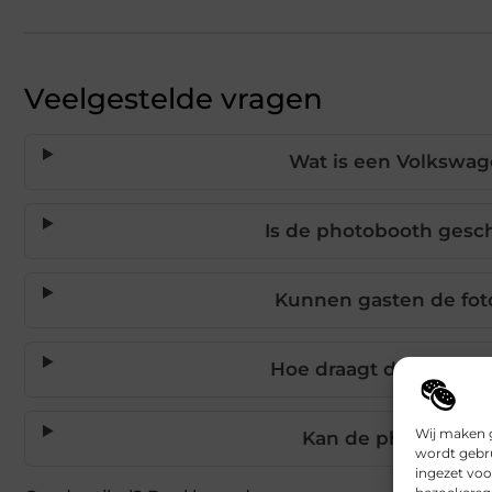
Veelgestelde vragen
Wat is een Volkswag
Is de photobooth gesch
Kunnen gasten de fo
Hoe draagt de photobo
Wij maken g
Kan de photobooth
wordt gebru
ingezet voo