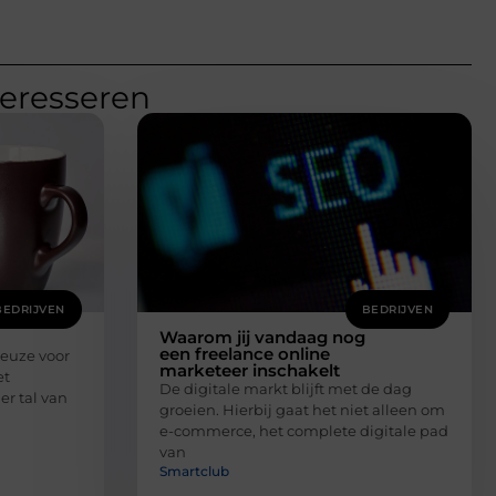
teresseren
BEDRIJVEN
BEDRIJVEN
Waarom jij vandaag nog
een freelance online
Keuze voor
marketeer inschakelt
et
De digitale markt blijft met de dag
er tal van
groeien. Hierbij gaat het niet alleen om
e-commerce, het complete digitale pad
van
Smartclub