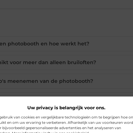
en photobooth en hoe werkt het?
ikt voor meer dan alleen bruiloften?
to's meenemen van de photobooth?
oth bij aan de sfeer van een event?
Uw privacy is belangrijk voor ons.
ebruik van cookies en vergelijkbare technologieën om te begrijpen hoe o
 naar wens aangekleed worden?
ikt en om uw ervaring te verbeteren. Afhankelijk van uw voorkeuren wor
r bijvoorbeeld gepersonaliseerde advertenties en het analyseren van