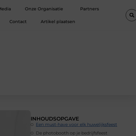
rsteuning voor een actief leven
Waarom Ermelo de perfecte plek
Media
Onze Organisatie
Partners
Contact
Artikel plaatsen
INHOUDSOPGAVE
Een must-have voor elk huwelijksfeest
De photobooth op je bedrijfsfeest