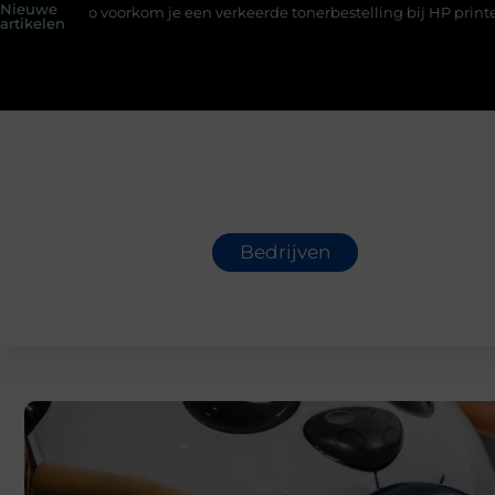
Nieuwe
e een verkeerde tonerbestelling bij HP printers
Onzichtbare s
artikelen
Bedrijven