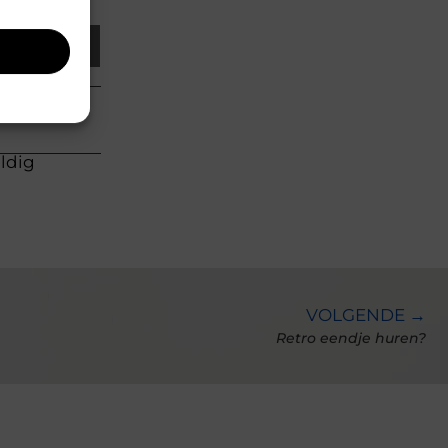
Email
uldig
VOLGENDE →
Retro eendje huren?