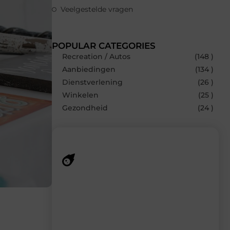
Veelgestelde vragen
POPULAR CATEGORIES
Recreation / Autos
(148 )
Aanbiedingen
(134 )
Dienstverlening
(26 )
Winkelen
(25 )
Gezondheid
(24 )
Recente berichten
Laat je inspireren door de nieuwste
artikelen van MundaMarketing.nl –
dagelijks verse content, boordevol
ideeën, tips en inzichten.