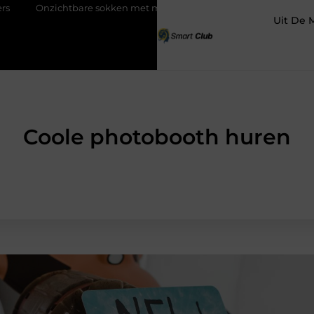
okken met maximaal comfort
Fysio Bleiswijk: professionele onde
Uit De 
Coole photobooth huren