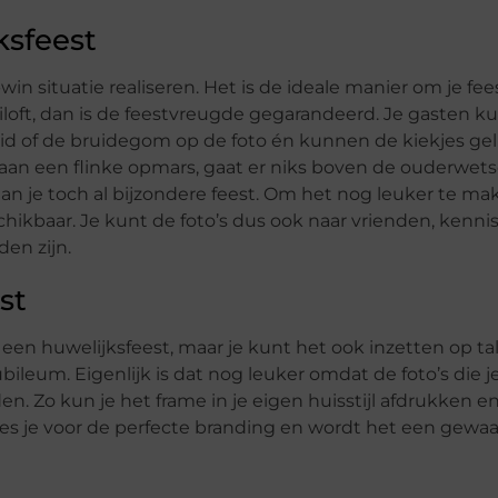
ksfeest
n situatie realiseren. Het is de ideale manier om je fee
uiloft, dan is de feestvreugde gegarandeerd. Je gasten 
d of de bruidegom op de foto én kunnen de kiekjes gelij
is aan een flinke opmars, gaat er niks boven de ouderwets
an je toch al bijzondere feest. Om het nog leuker te m
schikbaar. Je kunt de foto’s dus ook naar vrienden, kenni
den zijn.
st
een huwelijksfeest, maar je kunt het ook inzetten op ta
bileum. Eigenlijk is dat nog leuker omdat de foto’s die j
 Zo kun je het frame in je eigen huisstijl afdrukken e
ies je voor de perfecte branding en wordt het een gewa