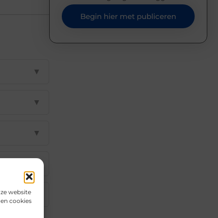
Begin hier met publiceren
▼
▼
▼
▼
nze website
▼
den cookies