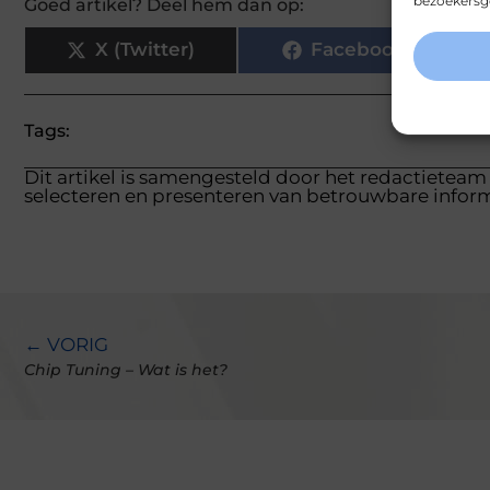
bezoekersge
Goed artikel? Deel hem dan op:
X (Twitter)
Facebook
Tags:
Dit artikel is samengesteld door het redactieteam
selecteren en presenteren van betrouwbare inform
← VORIG
Chip Tuning – Wat is het?