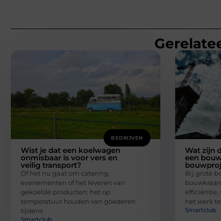
Gerelatee
BEDRIJVEN
Wist je dat een koelwagen
Wat zijn 
onmisbaar is voor vers en
een bouwk
veilig transport?
bouwproj
Of het nu gaat om catering,
Bij grote b
evenementen of het leveren van
bouwkraan 
gekoelde producten: het op
efficiëntie
temperatuur houden van goederen
het werk t
Smartclub
tijdens
Smartclub