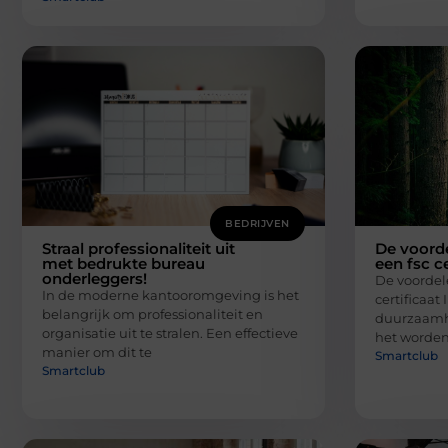
BEDRIJVEN
Straal professionaliteit uit
De voord
met bedrukte bureau
een fsc ce
onderleggers!
De voordel
In de moderne kantooromgeving is het
certificaat
belangrijk om professionaliteit en
duurzaamhe
organisatie uit te stralen. Een effectieve
het worden
manier om dit te
Smartclub
Smartclub