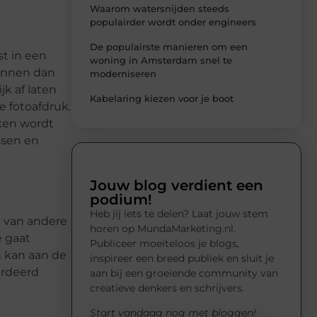
Waarom watersnijden steeds
populairder wordt onder engineers
De populairste manieren om een
st in een
woning in Amsterdam snel te
kunnen dan
moderniseren
k af laten
Kabelaring kiezen voor je boot
e fotoafdruk.
aken wordt
ssen en
Jouw blog verdient een
podium!
Heb jij iets te delen? Laat jouw stem
l van andere
horen op MundaMarketing.nl.
e gaat
Publiceer moeiteloos je blogs,
n kan aan de
inspireer een breed publiek en sluit je
ardeerd
aan bij een groeiende community van
creatieve denkers en schrijvers.
Start vandaag nog met bloggen!