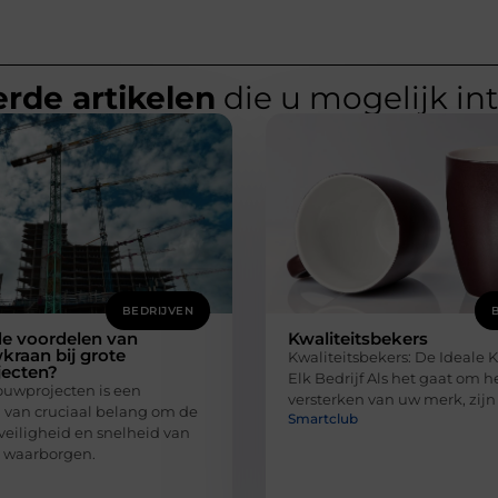
rde artikelen
die u mogelijk in
BEDRIJVEN
de voordelen van
Kwaliteitsbekers
raan bij grote
Kwaliteitsbekers: De Ideale 
ecten?
Elk Bedrijf Als het gaat om h
ouwprojecten is een
versterken van uw merk, zijn 
van cruciaal belang om de
Smartclub
, veiligheid en snelheid van
e waarborgen.