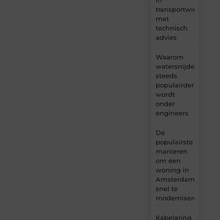
transportwielen
met
technisch
advies
Waarom
watersnijden
steeds
populairder
wordt
onder
engineers
De
populairste
manieren
om een
woning in
Amsterdam
snel te
moderniseren
Kabelaring