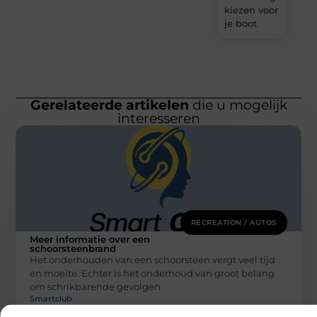
kiezen voor
je boot
Gerelateerde artikelen
die u mogelijk
interesseren
RECREATION / AUTOS
Meer informatie over een
schoorsteenbrand
Het onderhouden van een schoorsteen vergt veel tijd
en moeite. Echter is het onderhoud van groot belang
om schrikbarende gevolgen
Smartclub