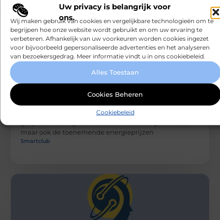
Uw privacy is belangrijk voor
ons.
Wij maken gebruik van cookies en vergelijkbare technologieën om te
begrijpen hoe onze website wordt gebruikt en om uw ervaring te
verbeteren. Afhankelijk van uw voorkeuren worden cookies ingezet
voor bijvoorbeeld gepersonaliseerde advertenties en het analyseren
van bezoekersgedrag. Meer informatie vindt u in ons cookiebeleid.
Alles Toestaan
RECREATION / AUTOS
Cookies Beheren
Hoe kun je de energieprijsstijgingen
ontwijken?
Cookiebeleid
Momenteel wordt er in de wandelgangen veel
gesproken over geld. Niet alleen de huidige inflatie,
maar ook de toenemende energieprijzen
Smartclub