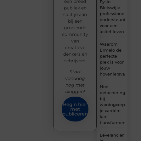
een breed
Fysio
Bleiswijk:
publiek en
professionele
sluit je aan
ondersteuning
bij een
voor een
groeiende
actief leven
community
van
Waarom
creatieve
Ermelo de
denkers en
perfecte
schrijvers.
plek is voor
jouw
Start
hoveniersvaardigh
vandaag
nog met
Hoe
bloggen!
detachering
bij
Begin hier
woningcorporaties
met
je carrière
publiceren
kan
transformeren
Leverancier
in