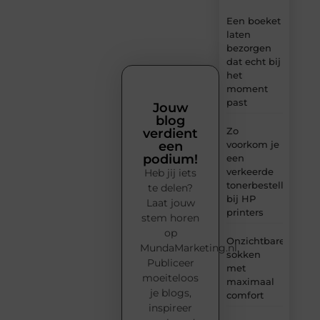
Een boeket
laten
bezorgen
dat echt bij
het
moment
past
Jouw
blog
Zo
verdient
voorkom je
een
podium!
een
verkeerde
Heb jij iets
tonerbestelling
te delen?
bij HP
Laat jouw
printers
stem horen
op
Onzichtbare
MundaMarketing.nl.
sokken
Publiceer
met
moeiteloos
maximaal
je blogs,
comfort
inspireer