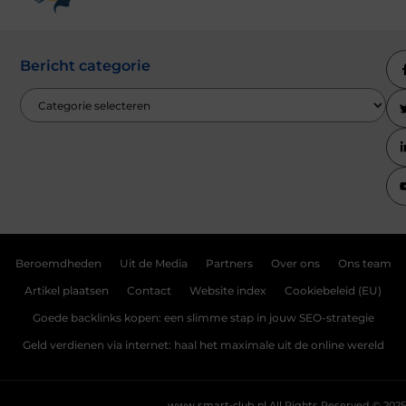
Bericht categorie
Beroemdheden
Uit de Media
Partners
Over ons
Ons team
Artikel plaatsen
Contact
Website index
Cookiebeleid (EU)
Goede backlinks kopen: een slimme stap in jouw SEO-strategie
Geld verdienen via internet: haal het maximale uit de online wereld
www.smart-club.nl.
All Rights Reserved © 2025