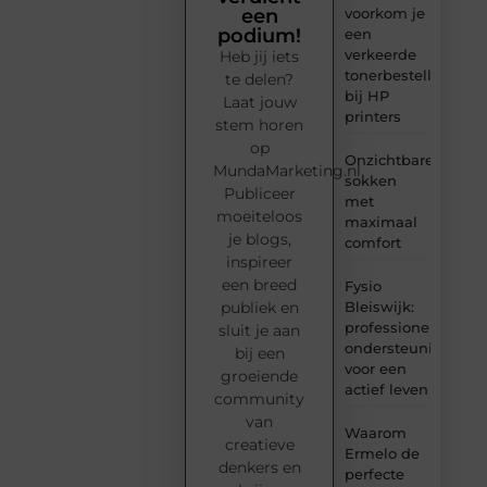
voorkom je
een
podium!
een
verkeerde
Heb jij iets
tonerbestelling
te delen?
bij HP
Laat jouw
printers
stem horen
op
Onzichtbare
MundaMarketing.nl.
sokken
Publiceer
met
moeiteloos
maximaal
je blogs,
comfort
inspireer
een breed
Fysio
Bleiswijk:
publiek en
professionele
sluit je aan
ondersteuning
bij een
voor een
groeiende
actief leven
community
van
Waarom
creatieve
Ermelo de
denkers en
perfecte