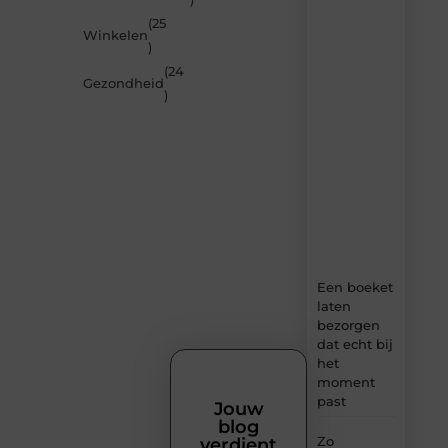
de
(25
nieuwste
Winkelen
artikelen
)
van
(24
MundaMarketing.nl
Gezondheid
)
–
dagelijks
verse
content,
boordevol
ideeën,
tips
en
inzichten.
Een boeket
laten
bezorgen
dat echt bij
het
moment
past
Jouw
blog
Zo
verdient