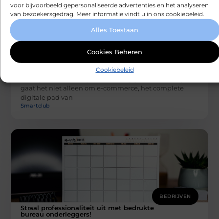
voor bijvoorbeeld gepersonaliseerde advertenties en het analyseren
van bezoekersgedrag. Meer informatie vindt u in ons cookiebeleid.
Alles Toestaan
Cookies Beheren
BEDRIJVEN
Waarom jij vandaag nog een freelance
Cookiebeleid
online marketeer inschakelt
De digitale markt blijft met de dag groeien. Hierbij
gaat het niet alleen om e-commerce, het complete
digitale pad van
Smartclub
BEDRIJVEN
Straal professionaliteit uit met bedrukte
bureau onderleggers!