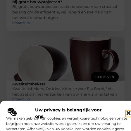
bij grote bouwprojecten?
Bij grote bouwprojecten is een bouwkraan van cruciaal
belang om de efficiëntie, veiligheid en snelheid van
het werk te waarborgen.
Smartclub
BEDRIJVEN
Kwaliteitsbekers
Kwaliteitsbekers: De Ideale Keuze voor Elk Bedrijf Als
het gaat om het versterken van uw merk, zijn er tal van
Smartclub
Uw privacy is belangrijk voor
ons.
Wij maken gebruik van cookies en vergelijkbare technologieën om te
begrijpen hoe onze website wordt gebruikt en om uw ervaring te
verbeteren. Afhankelijk van uw voorkeuren worden cookies ingezet