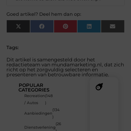
Goed artikel? Deel hem dan op:
X
Facebook
Pinterest
LinkedIn
Email
(Twitter)
Tags:
Dit artikel is samengesteld door het
redactieteam van mundamarketing.nl, dat zich
richt op het zorgvuldig selecteren en
presenteren van betrouwbare informatie.
POPULAR
CATEGORIES
Recreation
(148
Recente
/ Autos
)
berichten
(134
Laat
Aanbiedingen
)
je
inspireren
(26
Dienstverlening
door
)