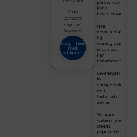
schrijvers.
plek is voor
jouw
Start
hoveniersvaardigh
vandaag
nog met
Hoe
bloggen!
detachering
bij
Begin hier
woningcorporaties
met
je carrière
publiceren
kan
transformeren
Leverancier
in
transportwielen
met
technisch
advies
Waarom
watersnijden
steeds
populairder