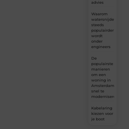
advies
Waarom
watersnijden
steeds
populairder
wordt
onder
engineers
De
populairste
manieren
om een
woning in
Amsterdam
snel te
moderniseren
Kabelaring
kiezen voor
je boot