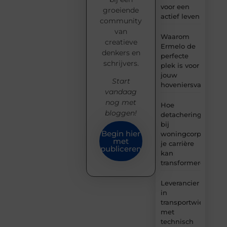
voor een
groeiende
actief leven
community
van
Waarom
creatieve
Ermelo de
denkers en
perfecte
schrijvers.
plek is voor
jouw
Start
hoveniersvaardigh
vandaag
nog met
Hoe
bloggen!
detachering
bij
Begin hier
woningcorporaties
met
je carrière
publiceren
kan
transformeren
Leverancier
in
transportwielen
met
technisch