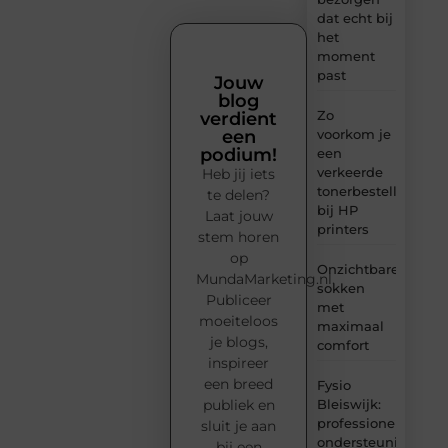
dat echt bij
het
moment
past
Jouw
blog
Zo
verdient
voorkom je
een
podium!
een
verkeerde
Heb jij iets
tonerbestelling
te delen?
bij HP
Laat jouw
printers
stem horen
op
Onzichtbare
MundaMarketing.nl.
sokken
Publiceer
met
moeiteloos
maximaal
je blogs,
comfort
inspireer
een breed
Fysio
Bleiswijk:
publiek en
professionele
sluit je aan
ondersteuning
bij een