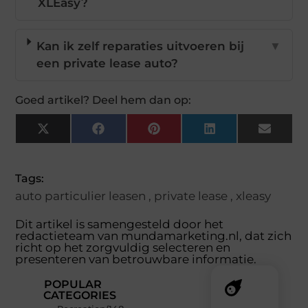
XLEasy?
Kan ik zelf reparaties uitvoeren bij
▼
een private lease auto?
Goed artikel? Deel hem dan op:
X
Facebook
Pinterest
LinkedIn
Email
(Twitter)
Tags:
auto particulier leasen
,
private lease
,
xleasy
Dit artikel is samengesteld door het
redactieteam van mundamarketing.nl, dat zich
richt op het zorgvuldig selecteren en
presenteren van betrouwbare informatie.
POPULAR
CATEGORIES