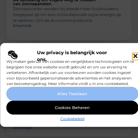
van zonnepanelen
Zonnepanelen worden bij steeds meer huishoudens
toegepast op om een milieubewuste wijze energie op
te wekken. Om de duurzame productie
Smartclub
Uw privacy is belangrijk voor
ons.
Wij maken gebruik van cookies en vergelijkbare technologieën om te
begrijpen hoe onze website wordt gebruikt en om uw ervaring te
verbeteren. Afhankelijk van uw voorkeuren worden cookies ingezet
voor bijvoorbeeld gepersonaliseerde advertenties en het analyseren
van bezoekersgedrag. Meer informatie vindt u in ons cookiebeleid.
RECREATION / AUTOS
Alles Toestaan
De voordelen van het inhuren van een
deejay
Nu het eindelijk weer mag, wordt er (uiteraard) volop
Cookies Beheren
gefeest. Studenten hervatten hun wekelijkse
feestweekenden en verjaardagen worden uitgebreider
Cookiebeleid
gevierd
Smartclub