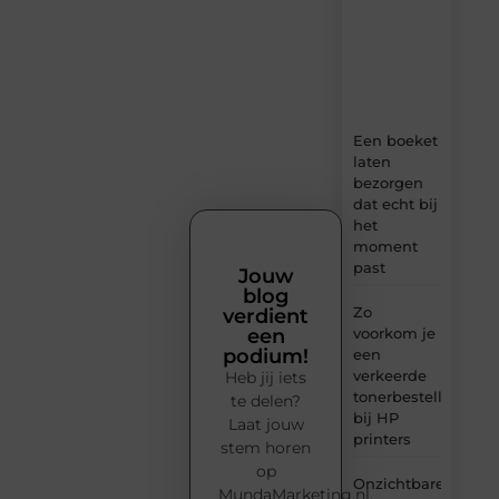
boordevol
ideeën,
tips
en
inzichten.
Een boeket
laten
bezorgen
dat echt bij
het
moment
past
Jouw
blog
Zo
verdient
voorkom je
een
podium!
een
verkeerde
Heb jij iets
tonerbestelling
te delen?
bij HP
Laat jouw
printers
stem horen
op
Onzichtbare
MundaMarketing.nl.