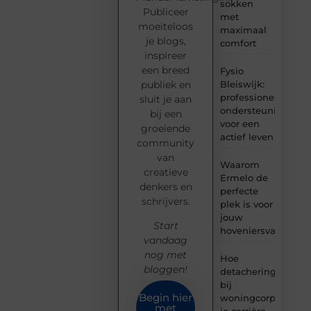
sokken
Publiceer
met
moeiteloos
maximaal
je blogs,
comfort
inspireer
een breed
Fysio
Bleiswijk:
publiek en
professionele
sluit je aan
ondersteuning
bij een
voor een
groeiende
actief leven
community
van
Waarom
creatieve
Ermelo de
denkers en
perfecte
schrijvers.
plek is voor
jouw
Start
hoveniersvaardigh
vandaag
nog met
Hoe
bloggen!
detachering
bij
Begin hier
woningcorporaties
met
je carrière