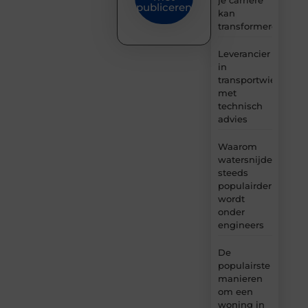
publiceren
kan
transformeren
Leverancier
in
transportwielen
met
technisch
advies
Waarom
watersnijden
steeds
populairder
wordt
onder
engineers
De
populairste
manieren
om een
woning in