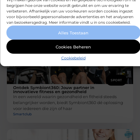
Een trainingspak is een essentieel kledingstuk voor
begrijpen hoe onze website wordt gebruikt en om uw ervaring te
iedereen die actief wil blijven en zijn prestaties wil
verbeteren. Afhankelijk van uw voorkeuren worden cookies ingezet
voor bijvoorbeeld gepersonaliseerde advertenties en het analyseren
verbeteren. Het belang van
van bezoekersgedrag. Meer informatie vindt u in ons cookiebeleid.
Smartclub
Alles Toestaan
Cookies Beheren
Cookiebeleid
SPORT
Ontdek Symbiont360: Jouw partner in
innovatieve fitness en gezondheid
In een wereld waarin gezondheid en fitheid steeds
belangrijker worden, biedt Symbiont360 dé oplossing
voor iedereen die zijn of haar
Smartclub