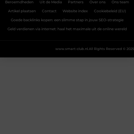
Beroemdheden
Uit de Media
Partners
Over ons
Ons team
Artikel plaatsen
Contact
Website index
Cookiebeleid (EU)
Goede backlinks kopen: een slimme stap in jouw SEO-strategie
Geld verdienen via internet: haal het maximale uit de online wereld
www.smart-club.nl.
All Rights Reserved © 2025