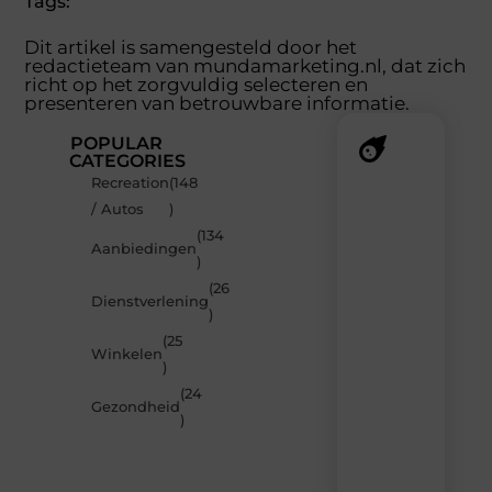
Tags:
Dit artikel is samengesteld door het
redactieteam van mundamarketing.nl, dat zich
richt op het zorgvuldig selecteren en
presenteren van betrouwbare informatie.
POPULAR
CATEGORIES
Recreation
(148
Recente
/ Autos
)
berichten
(134
Laat
Aanbiedingen
)
je
inspireren
(26
Dienstverlening
door
)
de
(25
nieuwste
Winkelen
artikelen
)
van
(24
MundaMarketing.nl
Gezondheid
)
–
dagelijks
verse
content,