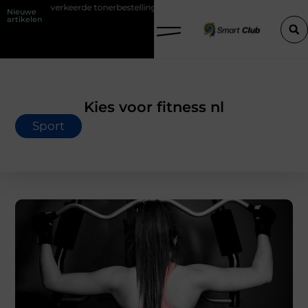
keerde tonerbestelling bij HP printers
Onzichtbare sokken met max
Nieuwe
artikelen
Kies voor fitness nl
Sport