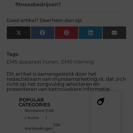
fitnessbedrijven?
Goed artikel? Deel hem dan op:
X
Facebook
Pinterest
LinkedIn
Email
(Twitter)
Tags:
EMS apparaat huren
,
EMS-training
Dit artikel is samengesteld door het
redactieteam van mundamarketing.nl, dat zich
richt op het zorgvuldig selecteren en
presenteren van betrouwbare informatie.
POPULAR
CATEGORIES
Recreation
(148
Recente
/ Autos
)
berichten
(134
Laat
Aanbiedingen
)
je