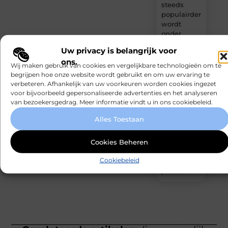
steeds
populairder
wordt
onder
engineers
Uw privacy is belangrijk voor
ons.
De
Wij maken gebruik van cookies en vergelijkbare technologieën om te
populairste
begrijpen hoe onze website wordt gebruikt en om uw ervaring te
manieren
verbeteren. Afhankelijk van uw voorkeuren worden cookies ingezet
om een
voor bijvoorbeeld gepersonaliseerde advertenties en het analyseren
van bezoekersgedrag. Meer informatie vindt u in ons cookiebeleid.
woning in
Amsterdam
Alles Toestaan
snel te
moderniseren
Cookies Beheren
Kabelaring
Cookiebeleid
kiezen voor
je boot