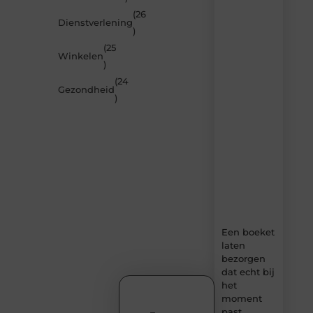
inspireren
(26
Dienstverlening
door
)
de
(25
nieuwste
Winkelen
artikelen
)
van
(24
MundaMarketing.nl
Gezondheid
)
–
dagelijks
verse
content,
boordevol
ideeën,
tips
en
inzichten.
Een boeket
laten
bezorgen
dat echt bij
het
moment
past