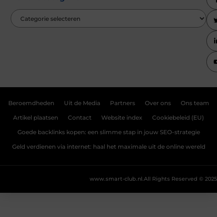
Beroemdheden
Uit de Media
Partners
Over ons
Ons team
Artikel plaatsen
Contact
Website index
Cookiebeleid (EU)
Goede backlinks kopen: een slimme stap in jouw SEO-strategie
Geld verdienen via internet: haal het maximale uit de online wereld
www.smart-club.nl.
All Rights Reserved © 2025