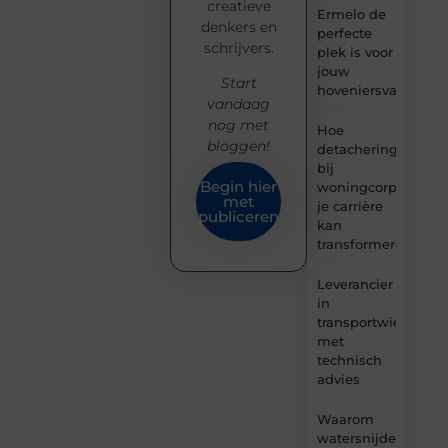
creatieve
Ermelo de
denkers en
perfecte
schrijvers.
plek is voor
jouw
Start
hoveniersvaardigh
vandaag
nog met
Hoe
bloggen!
detachering
bij
Begin hier
woningcorporaties
met
je carrière
publiceren
kan
transformeren
Leverancier
in
transportwielen
met
technisch
advies
Waarom
watersnijden