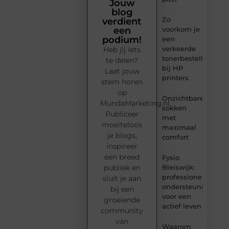
Jouw
blog
Zo
verdient
voorkom je
een
podium!
een
verkeerde
Heb jij iets
tonerbestelling
te delen?
bij HP
Laat jouw
printers
stem horen
op
Onzichtbare
MundaMarketing.nl.
sokken
Publiceer
met
moeiteloos
maximaal
je blogs,
comfort
inspireer
een breed
Fysio
Bleiswijk:
publiek en
professionele
sluit je aan
ondersteuning
bij een
voor een
groeiende
actief leven
community
van
Waarom