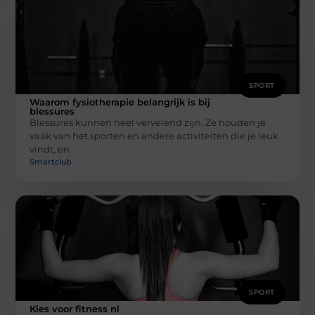
SPORT
Waarom fysiotherapie belangrijk is bij
blessures
Blessures kunnen heel vervelend zijn. Ze houden je
vaak van het sporten en andere activiteiten die je leuk
vindt, en
Smartclub
SPORT
Kies voor fitness nl