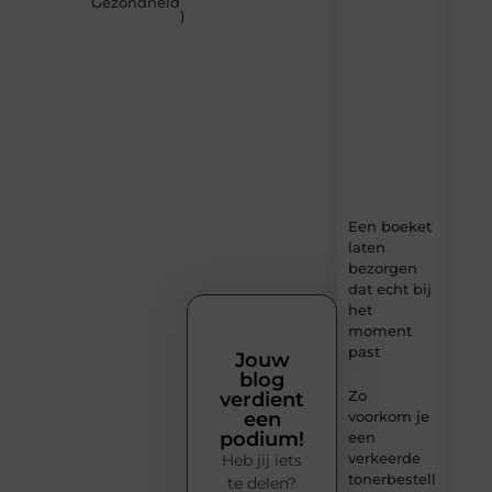
Gezondheid
)
–
dagelijks
verse
content,
boordevol
ideeën,
tips
en
inzichten.
Een boeket
laten
bezorgen
dat echt bij
het
moment
past
Jouw
blog
Zo
verdient
voorkom je
een
podium!
een
verkeerde
Heb jij iets
tonerbestelling
te delen?