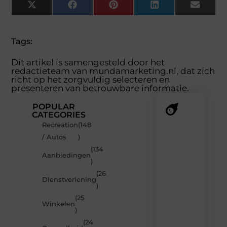
X
Facebook
Pinterest
LinkedIn
Email
(Twitter)
Tags:
Dit artikel is samengesteld door het
redactieteam van mundamarketing.nl, dat zich
richt op het zorgvuldig selecteren en
presenteren van betrouwbare informatie.
POPULAR
CATEGORIES
Recreation
(148
Recente
/ Autos
)
berichten
(134
Laat
Aanbiedingen
)
je
inspireren
(26
Dienstverlening
door
)
de
(25
nieuwste
Winkelen
artikelen
)
van
(24
MundaMarketing.nl