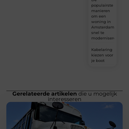
populairste
manieren
om een
woning in
Amsterdam
snel te
moderniseren
Kabelaring
kiezen voor
je boot
Gerelateerde artikelen
die u mogelijk
interesseren