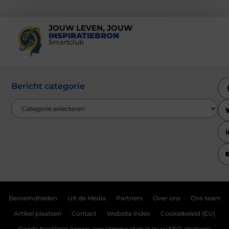
JOUW LEVEN, JOUW
INSPIRATIEBRON
Smartclub
Bericht categorie
Beroemdheden
Uit de Media
Partners
Over ons
Ons team
Artikel plaatsen
Contact
Website index
Cookiebeleid (EU)
Goede backlinks kopen: een slimme stap in jouw SEO-strategie