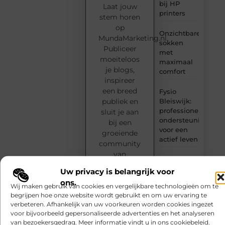
bij HP
Laat jouw
printers
stem horen
op
Onzichtbare
MundaMarketing.nl.
sokken
Publiceer
met
moeiteloos
maximaal
je blogs,
comfort
inspireer
een breed
Fysio
Bleiswijk:
publiek en
professionele
sluit je aan
ondersteuning
bij een
voor een
groeiende
actief leven
community
van
Waarom
creatieve
Ermelo de
Uw privacy is belangrijk voor
denkers en
perfecte
ons.
schrijvers.
Wij maken gebruik van cookies en vergelijkbare technologieën om te
plek is voor
begrijpen hoe onze website wordt gebruikt en om uw ervaring te
jouw
Start
verbeteren. Afhankelijk van uw voorkeuren worden cookies ingezet
hoveniersvaardigh
voor bijvoorbeeld gepersonaliseerde advertenties en het analyseren
vandaag
van bezoekersgedrag. Meer informatie vindt u in ons cookiebeleid.
nog met