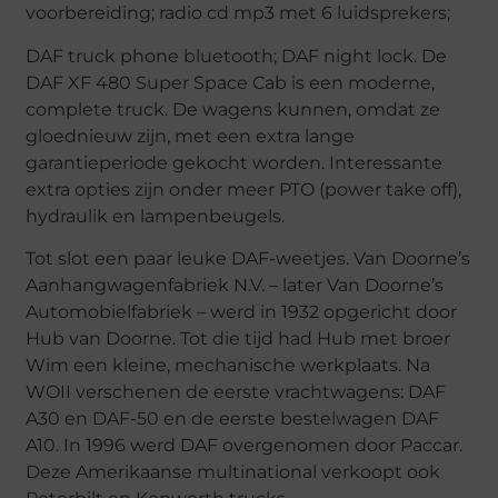
voorbereiding; radio cd mp3 met 6 luidsprekers;
DAF truck phone bluetooth; DAF night lock. De
DAF XF 480 Super Space Cab is een moderne,
complete truck. De wagens kunnen, omdat ze
gloednieuw zijn, met een extra lange
garantieperiode gekocht worden. Interessante
extra opties zijn onder meer PTO (power take off),
hydraulik en lampenbeugels.
Tot slot een paar leuke DAF-weetjes. Van Doorne’s
Aanhangwagenfabriek N.V. – later Van Doorne’s
Automobielfabriek – werd in 1932 opgericht door
Hub van Doorne. Tot die tijd had Hub met broer
Wim een kleine, mechanische werkplaats. Na
WOII verschenen de eerste vrachtwagens: DAF
A30 en DAF-50 en de eerste bestelwagen DAF
A10. In 1996 werd DAF overgenomen door Paccar.
Deze Amerikaanse multinational verkoopt ook