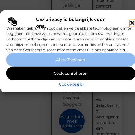
maximaal
je blogs,
comfort
inspireer
een breed
Fysio
Uw privacy is belangrijk voor
Bleiswijk:
publiek en
ons.
Wij maken gebruik van cookies en vergelijkbare technologieën om te
professionele
sluit je aan
begrijpen hoe onze website wordt gebruikt en om uw ervaring te
ondersteuning
bij een
verbeteren. Afhankelijk van uw voorkeuren worden cookies ingezet
voor een
groeiende
voor bijvoorbeeld gepersonaliseerde advertenties en het analyseren
actief leven
community
van bezoekersgedrag. Meer informatie vindt u in ons cookiebeleid.
van
Waarom
Alles Toestaan
creatieve
Ermelo de
denkers en
perfecte
Cookies Beheren
schrijvers.
plek is voor
jouw
Cookiebeleid
Start
hoveniersvaardigh
vandaag
nog met
Hoe
bloggen!
detachering
bij
Begin hier
woningcorporaties
met
je carrière
publiceren
kan
transformeren