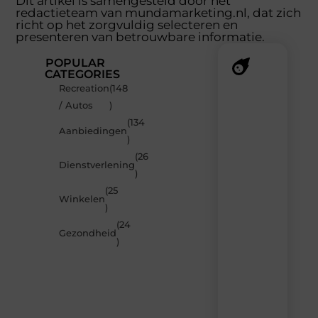
Dit artikel is samengesteld door het
redactieteam van mundamarketing.nl, dat zich
richt op het zorgvuldig selecteren en
presenteren van betrouwbare informatie.
POPULAR
CATEGORIES
Recreation
(148
Recente
/ Autos
)
berichten
(134
Laat
Aanbiedingen
)
je
inspireren
(26
Dienstverlening
door
)
de
(25
nieuwste
Winkelen
artikelen
)
van
(24
MundaMarketing.nl
Gezondheid
)
–
dagelijks
verse
content,
boordevol
ideeën,