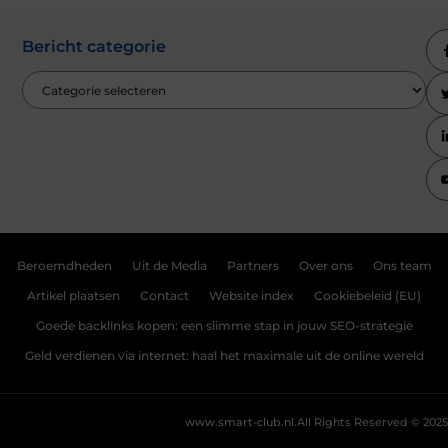
Bericht categorie
Beroemdheden
Uit de Media
Partners
Over ons
Ons team
Artikel plaatsen
Contact
Website index
Cookiebeleid (EU)
Goede backlinks kopen: een slimme stap in jouw SEO-strategie
Geld verdienen via internet: haal het maximale uit de online wereld
www.smart-club.nl.
All Rights Reserved © 2025