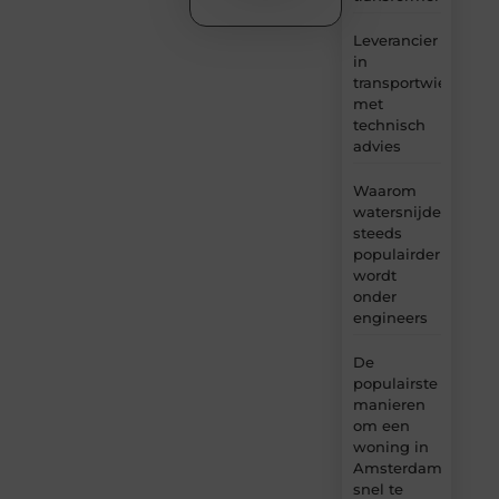
Leverancier
in
transportwielen
met
technisch
advies
Waarom
watersnijden
steeds
populairder
wordt
onder
engineers
De
populairste
manieren
om een
woning in
Amsterdam
snel te