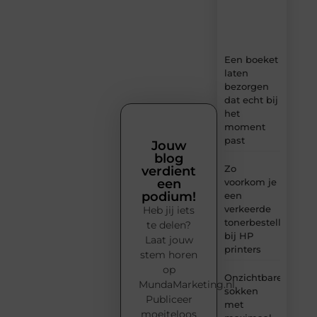
tips
en
inzichten.
Een boeket
laten
bezorgen
dat echt bij
het
moment
past
Jouw
blog
Zo
verdient
voorkom je
een
podium!
een
verkeerde
Heb jij iets
tonerbestelling
te delen?
bij HP
Laat jouw
printers
stem horen
op
Onzichtbare
MundaMarketing.nl.
sokken
Publiceer
met
moeiteloos