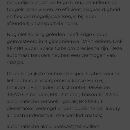
natuurlijk niet dat de Frigo Group chauffeurs de
teugels laten vieren. Zo efficiënt, slagvaardigheid
en flexibel mogelijk werken, is bij ieder
afzonderlijk transport de norm.
Nog niet zo lang geleden heeft Frigo Group
geïnvesteerd in 9 gloednieuwe DAF trekkers. DAF
XF 480 Super Space Cabs om precies te zijn. Deze
automaat trekkers hebben een vermogen van
480 pk.
De belangrijkste technische specificaties voor de
liefhebbers: 2 assen; emissieklasse Euro 6;
retarder; ZF-intarder; as last meter; 385/65 en
315/70 GY banden; MX-13 motor; TraXon 12TX2210
automatische versnellingsbak; 845&590 L
dieseltanks; verlengd onderhoudsinterval; luxury
air bestuurdersstoel; xtra comfort matras;
automatische airco; koelkast; toll-collect