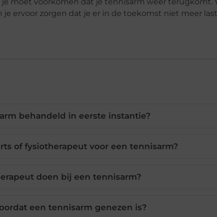
e je moet voorkomen dat je tennisarm weer terugkomt.
e ervoor zorgen dat je er in de toekomst niet meer last
arm behandeld in eerste instantie?
ts of fysiotherapeut voor een tennisarm?
herapeut doen bij een tennisarm?
voordat een tennisarm genezen is?