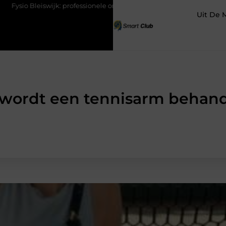
 professionele ondersteuning voor een actief leven
Waarom Ermelo
Uit De 
wordt een tennisarm behan