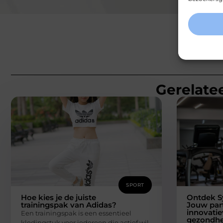
Gerelatee
SPORT
Hoe kies je de juiste
Ontdek S
trainingspak van Adidas?
Jouw part
innovatie
Een trainingspak is een essentieel
gezondhe
kledingstuk voor iedereen die actief wil