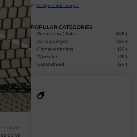
Veelgestelde vragen
POPULAR CATEGORIES
Recreation / Autos
(148 )
Aanbiedingen
(134 )
Dienstverlening
(26 )
Winkelen
(25 )
Gezondheid
(24 )
Recente berichten
Laat je inspireren door de nieuwste
artikelen van MundaMarketing.nl –
e eerste
dagelijks verse content, boordevol
ideeën, tips en inzichten.
ies op te