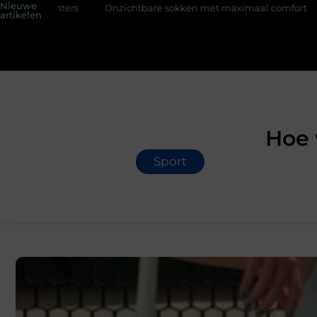
Nieuwe
Onzichtbare sokken met maximaal comfort
Fysio Bleiswijk:
artikelen
Hoe 
Sport