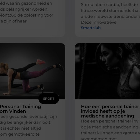
eld waarin gezondheid en
Stimulation cardio, heeft de
eds belangrijker worden,
fitnesswereld stormenderha
iont360 dé oplossing voor
als de nieuwste trend onder s
e zijn of haar
Deze innovatieve
Smartclub
SPORT
Personal Training
Hoe een personal trainer
oorn Vinden
invloed heeft op je
medische aandoening
een gezonde levensstijl zijn
Hoe een personal trainer inv
ig belangrijker dan ooit
op je medische aandoening 
 is echter niet altijd
trainers kunnen een grote aa
 om gemotiveerd te
voor mensen met