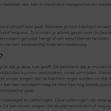
ven bestaan, dan kan er medicatie voorgeschreven worde
tal vanzelf over gaat. Wanneer je toch klachten ervaart,
ysiotherapeut. Zij kunnen je advies geven over de bes
ennisarm geneest hangt af van verschillende factoren. 
e is van een aandoening zoals tenniselleboog.
?
rijk dat je deze rust geeft. Dit betekent dat je minder o
pijnklachten kunnen veroorzaken, moet vermijden. Wanne
an dit ervoor zorgen dat de klachten erger worden en dat
en kan een tennisarm nog na deze tips nog steeds pijn d
chiropractor gaat.
n massages en oefeningen. Deze oefeningen zijn erop g
. Dit kan ervoor zorgen dat de pijn vermindert of weg ga