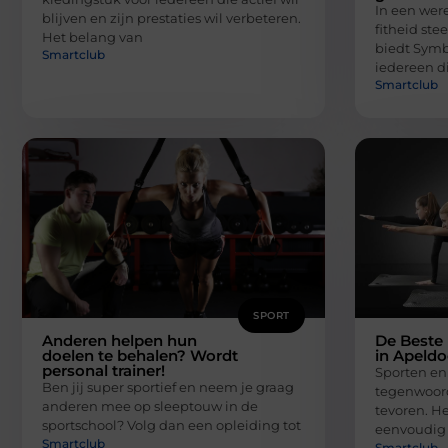
In een wer
blijven en zijn prestaties wil verbeteren.
fitheid ste
Het belang van
biedt Symb
Smartclub
iedereen di
Smartclub
SPORT
Anderen helpen hun
De Beste 
doelen te behalen? Wordt
in Apeld
personal trainer!
Sporten en 
Ben jij super sportief en neem je graag
tegenwoord
anderen mee op sleeptouw in de
tevoren. Het
sportschool? Volg dan een opleiding tot
eenvoudig
Smartclub
Smartclub