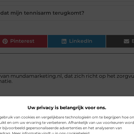
dat mijn tennisarm terugkomt?
Pinterest
LinkedIn
 van mundamarketing.nl, dat zich richt op het zorgv
atie.
Uw privacy is belangrijk voor ons.
ebruik van cookies en vergelijkbare technologieën om te begrijpen hoe o
ikt en om uw ervaring te verbeteren. Afhankelijk van uw voorkeuren wor
r bijvoorbeeld gepersonaliseerde advertenties en het analyseren van
drag. Meer informatie vindt u in ons cookiebeleid.