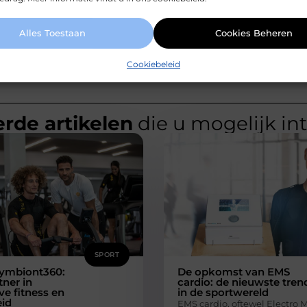
Alles Toestaan
Cookies Beheren
Cookiebeleid
rde artikelen
die u mogelijk in
SPORT
ymbiont360:
De opkomst van EMS
ner in
cardio: de nieuwste tren
ve fitness en
in de sportwereld
id
EMS cardio, oftewel Electro 