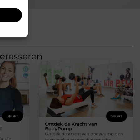
teresseren
SPORT
SPORT
Ontdek de Kracht van
d
BodyPump
Ontdek de Kracht van BodyPump Ben
Muscle
je op zoek naar een dynamische,