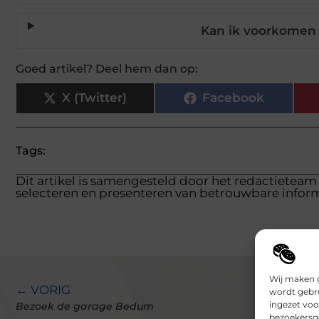
Kan ik voorkomen 
Goed artikel? Deel hem dan op:
X (Twitter)
Facebook
Tags:
Dit artikel is samengesteld door het redactieteam
selecteren en presenteren van betrouwbare inform
Wij maken g
← VORIG
wordt gebru
ingezet voo
Bezoek de garage Bedum
bezoekersge