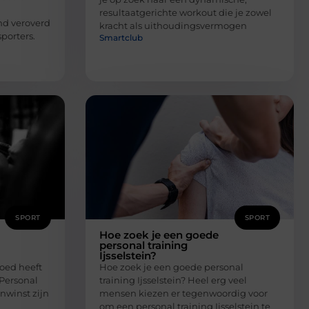
resultaatgerichte workout die je zowel
nd veroverd
kracht als uithoudingsvermogen
porters.
Smartclub
SPORT
SPORT
Hoe zoek je een goede
personal training
Ijsselstein?
loed heeft
Hoe zoek je een goede personal
Personal
training Ijsselstein? Heel erg veel
nwinst zijn
mensen kiezen er tegenwoordig voor
om een personal training Ijsselstein te