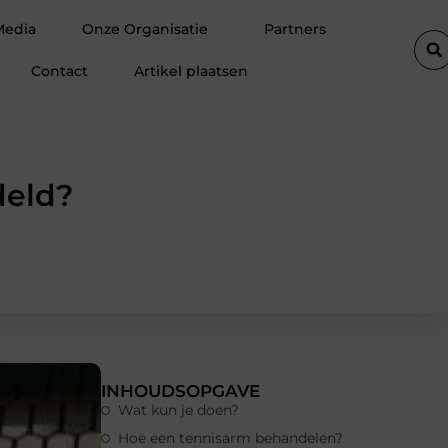
 de perfecte plek is voor jouw hoveniersvaardigheden
Hoe det
Media
Onze Organisatie
Partners
Contact
Artikel plaatsen
deld?
INHOUDSOPGAVE
Wat kun je doen?
Hoe een tennisarm behandelen?