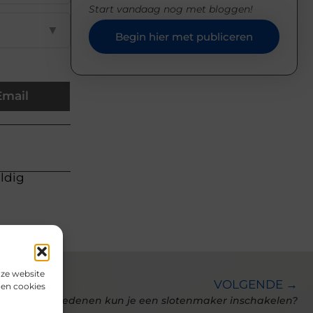
Start vandaag nog met bloggen!
▼
Begin hier met publiceren
Email
uldig
nze website
VOLGENDE →
den cookies
Voor welke redenen kun je een slotenmaker inschakelen?