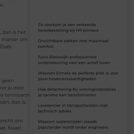
n.
Zo voorkom je een verkeerde
tonerbestelling bij HP printers
 dan is het
te manier om
Onzichtbare sokken met maximaal
Zoals
comfort
Fysio Bleiswijk: professionele
ondersteuning voor een actief leven
Waarom Ermelo de perfecte plek is voor
jouw hoveniersvaardigheden
f geen
er je door
Hoe detachering bij woningcorporaties
 de tennisarm
je carrière kan transformeren
oen, dan is
Leverancier in transportwielen met
technisch advies
ericht om
Waarom watersnijden steeds
populairder wordt onder engineers
at. Naast