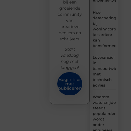
hoveniersvaardigh
bij een
groeiende
Hoe
community
detachering
van
bij
creatieve
woningcorporaties
denkers en
je carrière
schrijvers.
kan
transformeren
Start
vandaag
Leverancier
nog met
in
bloggen!
transportwielen
met
Begin hier
technisch
met
advies
publiceren
Waarom
watersnijden
steeds
populairder
wordt
onder
engineers