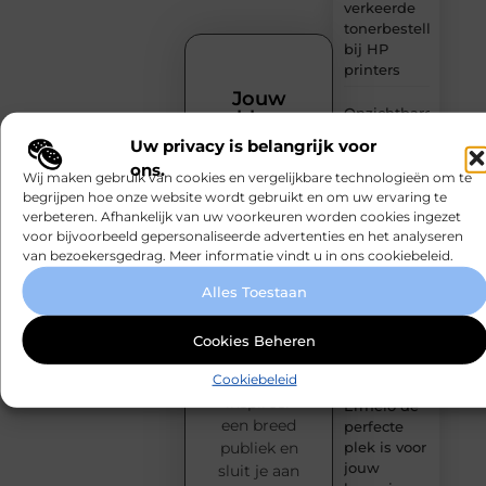
verkeerde
tonerbestelling
bij HP
printers
Jouw
Onzichtbare
blog
sokken
verdient
Uw privacy is belangrijk voor
met
een
ons.
podium!
maximaal
Wij maken gebruik van cookies en vergelijkbare technologieën om te
comfort
Heb jij iets
begrijpen hoe onze website wordt gebruikt en om uw ervaring te
verbeteren. Afhankelijk van uw voorkeuren worden cookies ingezet
te delen?
voor bijvoorbeeld gepersonaliseerde advertenties en het analyseren
Fysio
Laat jouw
van bezoekersgedrag. Meer informatie vindt u in ons cookiebeleid.
Bleiswijk:
stem horen
professionele
op
Alles Toestaan
ondersteuning
MundaMarketing.nl.
voor een
Publiceer
Cookies Beheren
actief leven
moeiteloos
je blogs,
Cookiebeleid
Waarom
inspireer
Ermelo de
een breed
perfecte
plek is voor
publiek en
jouw
sluit je aan