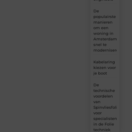
De
populairste
manieren
om een
woning in
Amsterdam
snel te
moderniseren
Kabelaring
kiezen voor
je boot
De
technische
voordelen
van
Spinvliesfolie
voor
specialisten
in de Folie
techniek