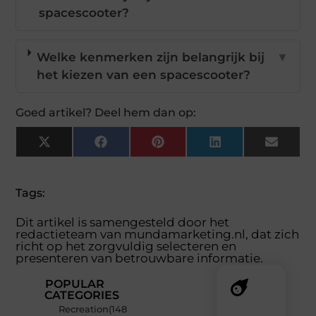
spacescooter?
Welke kenmerken zijn belangrijk bij
▼
het kiezen van een spacescooter?
Goed artikel? Deel hem dan op:
X
Facebook
Pinterest
LinkedIn
Email
(Twitter)
Tags:
Dit artikel is samengesteld door het
redactieteam van mundamarketing.nl, dat zich
richt op het zorgvuldig selecteren en
presenteren van betrouwbare informatie.
POPULAR
CATEGORIES
Recreation
(148
Recente