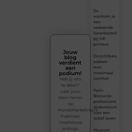
Zo
voorkom je
een
verkeerde
tonerbestelling
bij HP
printers
Jouw
Onzichtbare
blog
sokken
verdient
met
een
podium!
maximaal
comfort
Heb jij iets
te delen?
Fysio
Laat jouw
Bleiswijk:
stem horen
professionele
op
ondersteuning
MundaMarketing.nl.
voor een
Publiceer
actief leven
moeiteloos
je blogs,
Waarom