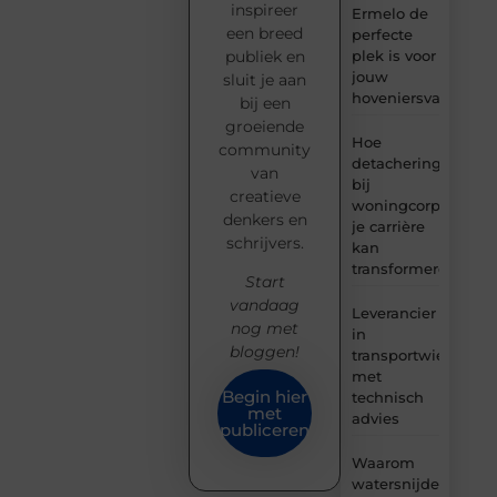
inspireer
Ermelo de
een breed
perfecte
plek is voor
publiek en
jouw
sluit je aan
hoveniersvaardigh
bij een
groeiende
Hoe
community
detachering
van
bij
creatieve
woningcorporaties
denkers en
je carrière
schrijvers.
kan
transformeren
Start
vandaag
Leverancier
nog met
in
bloggen!
transportwielen
met
Begin hier
technisch
met
advies
publiceren
Waarom
watersnijden