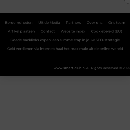
Beroemdheden
Uit de Media
Partners
Over ons
Ons team
Artikel plaatsen
Contact
Website index
Cookiebeleid (EU)
Goede backlinks kopen: een slimme stap in jouw SEO-strategie
Geld verdienen via internet: haal het maximale uit de online wereld
www.smart-club.nl.
All Rights Reserved © 2025