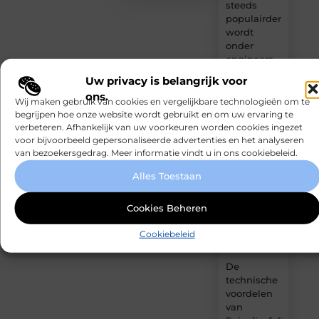
steeds
populairder
wordt
onder
engineers
Uw privacy is belangrijk voor
De
ons.
populairste
Wij maken gebruik van cookies en vergelijkbare technologieën om te
begrijpen hoe onze website wordt gebruikt en om uw ervaring te
manieren
verbeteren. Afhankelijk van uw voorkeuren worden cookies ingezet
om een
voor bijvoorbeeld gepersonaliseerde advertenties en het analyseren
woning in
van bezoekersgedrag. Meer informatie vindt u in ons cookiebeleid.
Amsterdam
snel te
Alles Toestaan
moderniseren
Cookies Beheren
Kabelaring
kiezen voor
Cookiebeleid
je boot
De
technische
voordelen
van