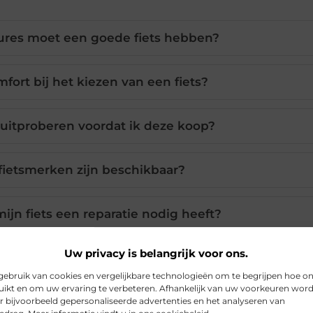
tures moet een goede fiets hebben?
mfort bij het kiezen van een fiets?
t uitproberen voordat ik deze koop?
ietsmerken zijn beschikbaar?
ijn fiets een reparatie nodig heeft?
Uw privacy is belangrijk voor ons.
ebruik van cookies en vergelijkbare technologieën om te begrijpen hoe o
Pinterest
LinkedIn
ikt en om uw ervaring te verbeteren. Afhankelijk van uw voorkeuren wor
r bijvoorbeeld gepersonaliseerde advertenties en het analyseren van