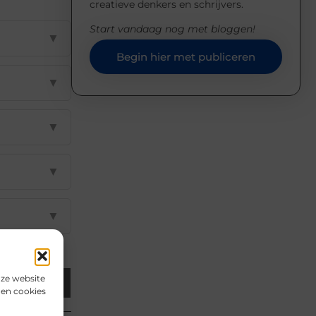
creatieve denkers en schrijvers.
Start vandaag nog met bloggen!
▼
Begin hier met publiceren
▼
▼
▼
▼
nze website
Email
den cookies