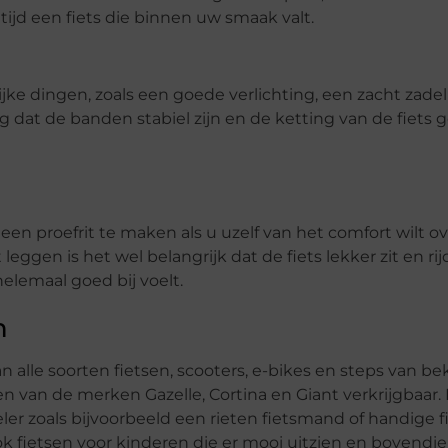
altijd een fiets die binnen uw smaak valt.
ijke dingen, zoals een goede verlichting, een zacht zade
ng dat de banden stabiel zijn en de ketting van de fiets 
een proefrit te maken als u uzelf van het comfort wilt o
ggen is het wel belangrijk dat de fiets lekker zit en rijd
 helemaal goed bij voelt.
n
n alle soorten fietsen, scooters, e-bikes en steps van b
en van de merken Gazelle, Cortina en Giant verkrijgbaar.
er zoals bijvoorbeeld een rieten fietsmand of handige f
ok fietsen voor kinderen die er mooi uitzien en bovendi