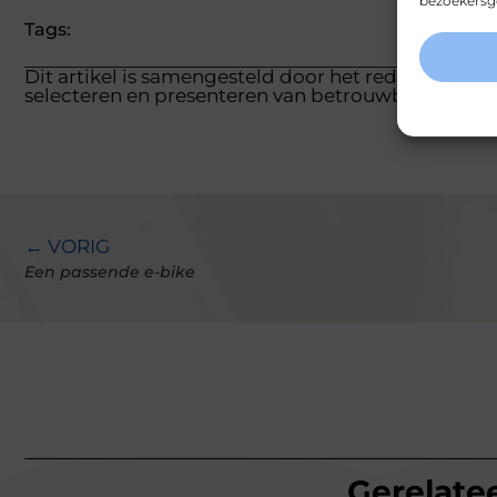
bezoekersge
Tags:
Dit artikel is samengesteld door het redactieteam
selecteren en presenteren van betrouwbare inform
← VORIG
Een passende e-bike
Gerelatee