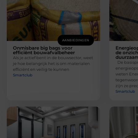
AANBIEDINGEN
Onmisbare big bags voor
Energieo
efficiënt bouwafvalbeheer
de onzich
duurzaa
Als je actief bent in de bouwsector, weet
De basispr
je hoe belangrijk het is om materialen
energieops
efficiënt en veilig te kunnen
weten Ener
Smartclub
tegenwoord
zijn ze pre
Smartclub