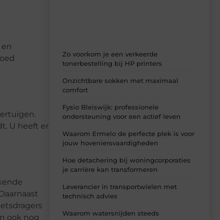
ideeën, tips en inzichten.
l en
Zo voorkom je een verkeerde
goed
tonerbestelling bij HP printers
Onzichtbare sokken met maximaal
comfort
Fysio Bleiswijk: professionele
vertuigen.
ondersteuning voor een actief leven
t. U heeft er
Waarom Ermelo de perfecte plek is voor
jouw hoveniersvaardigheden
Hoe detachering bij woningcorporaties
je carrière kan transformeren
ekende
Leverancier in transportwielen met
 Daarnaast
technisch advies
ietsdragers
Waarom watersnijden steeds
en ook nog