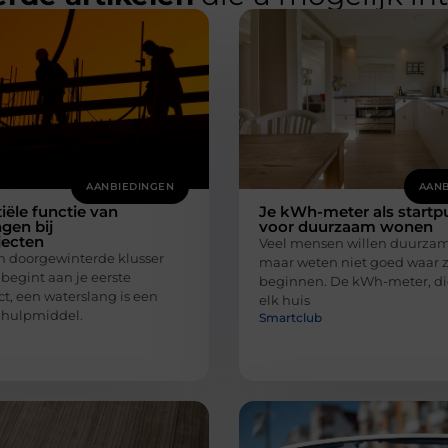
AANBIEDINGEN
AANB
iële functie van
Je kWh-meter als startp
gen bij
voor duurzaam wonen
ecten
Veel mensen willen duurzam
en doorgewinterde klusser
maar weten niet goed waar 
 begint aan je eerste
beginnen. De kWh-meter, die
t, een waterslang is een
elk huis
 hulpmiddel.
Smartclub