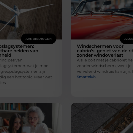
AANBIEDINGEN
AANB
pslagsystemen:
Windschermen voor
tbare helden van
cabrio's: geniet van de ri
mheid
zonder windoverlast
incipes van
Als je ooit met je cabriolet 
lagsystemen: wat je moet
zonder windscherm, weet je
gieopslagsystemen zijn
vervelend windruis kan zijn. H
Smartclub
ig een hot topic. Maar wat
cies