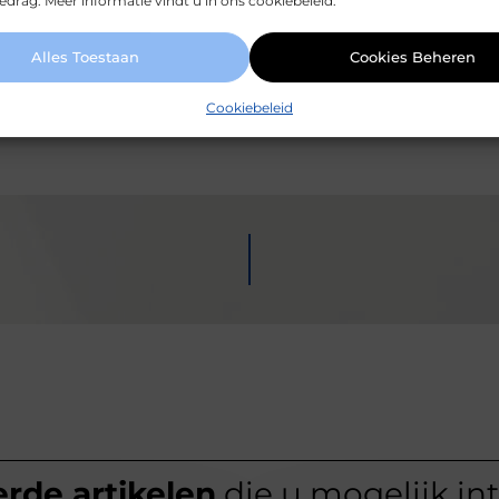
drag. Meer informatie vindt u in ons cookiebeleid.
Alles Toestaan
Cookies Beheren
 van mundamarketing.nl, dat zich richt op het zorgv
atie.
Cookiebeleid
rde artikelen
die u mogelijk in