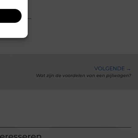
uldig
VOLGENDE →
Wat zijn de voordelen van een pijlwagen?
teresseren