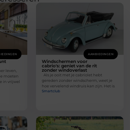
IEDINGEN
AANBIEDINGEN
unt
Windschermen voor
cabrio's: geniet van de rit
zonder windoverlast
er leven,
Als je ooit met je cabriolet hebt
ze moeten
gereden zonder windscherm, weet je
 in vrijwel
hoe vervelend windruis kan zijn. Het is
Smartclub