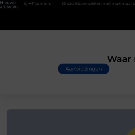
Nieuwe
inters
Onzichtbare sokken met maximaal comfort
Fysio B
artikelen
Waar 
Aanbiedingen