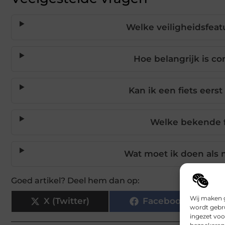
Welke veiligheidsfea
Hoe belangrijk is co
Kan ik een fiets eers
Welke bekende f
Wat moet ik doen als m
Goed artikel? Deel hem dan op:
Wij maken g
X (Twitter)
Facebook
wordt gebru
ingezet voo