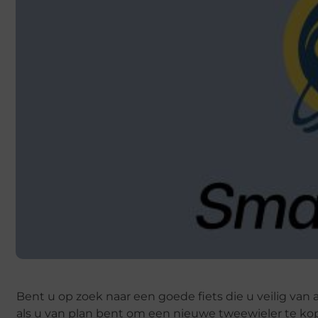
Bent u op zoek naar een goede fiets die u veilig van 
als u van plan bent om een nieuwe tweewieler te ko