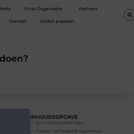
om Ermelo de perfecte plek is voor jouw hoveniersvaardigheden
Media
Onze Organisatie
Partners
Contact
Artikel plaatsen
ldoen?
INHOUDSOPGAVE
Een comfortabele fiets
Fietsen van bekende topmerken