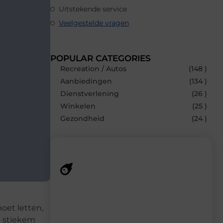
Uitstekende service
Veelgestelde vragen
POPULAR CATEGORIES
Recreation / Autos
(148 )
Aanbiedingen
(134 )
Dienstverlening
(26 )
Winkelen
(25 )
Gezondheid
(24 )
Recente berichten
Laat je inspireren door de nieuwste
oet letten,
artikelen van MundaMarketing.nl –
n stiekem
dagelijks verse content, boordevol