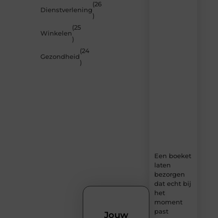
inspireren
(26
Dienstverlening
door
)
de
(25
nieuwste
Winkelen
artikelen
)
van
(24
MundaMarketing.nl
Gezondheid
)
–
dagelijks
verse
content,
boordevol
ideeën,
tips
en
inzichten.
Een boeket
laten
bezorgen
dat echt bij
het
moment
past
Jouw