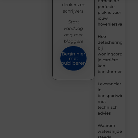
Ermelo de
denkers en
perfecte
schrijvers.
plek is voor
jouw
Start
hoveniersvaardigh
vandaag
nog met
Hoe
bloggen!
detachering
bij
Begin hier
woningcorporaties
met
je carrière
publiceren
kan
transformeren
Leverancier
in
transportwielen
met
technisch
advies
Waarom
watersnijden
steeds