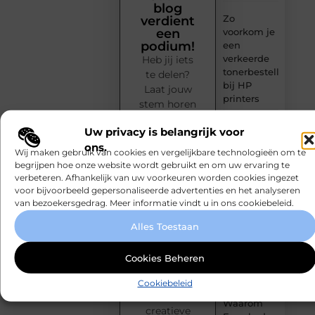
blog
Zo
verdient
voorkom je
een
podium!
een
verkeerde
Heb jij iets
tonerbestelling
te delen?
bij HP
Laat jouw
printers
stem horen
op
Onzichtbare
Uw privacy is belangrijk voor
MundaMarketing.nl.
sokken
ons.
Publiceer
Wij maken gebruik van cookies en vergelijkbare technologieën om te
met
moeiteloos
begrijpen hoe onze website wordt gebruikt en om uw ervaring te
maximaal
je blogs,
verbeteren. Afhankelijk van uw voorkeuren worden cookies ingezet
comfort
voor bijvoorbeeld gepersonaliseerde advertenties en het analyseren
inspireer
van bezoekersgedrag. Meer informatie vindt u in ons cookiebeleid.
een breed
Fysio
Bleiswijk:
publiek en
Alles Toestaan
professionele
sluit je aan
ondersteuning
bij een
Cookies Beheren
voor een
groeiende
actief leven
community
Cookiebeleid
van
Waarom
creatieve