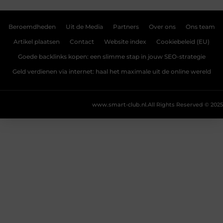
Beroemdheden
Uit de Media
Partners
Over ons
Ons team
Artikel plaatsen
Contact
Website index
Cookiebeleid (EU)
Goede backlinks kopen: een slimme stap in jouw SEO-strategie
Geld verdienen via internet: haal het maximale uit de online wereld
www.smart-club.nl.
All Rights Reserved © 2025