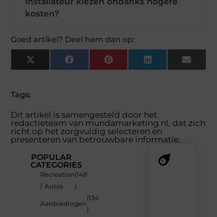
installateur kiezen ondanks hogere
kosten?
Goed artikel? Deel hem dan op:
X
Facebook
Pinterest
LinkedIn
Email
(Twitter)
Tags:
Dit artikel is samengesteld door het
redactieteam van mundamarketing.nl, dat zich
richt op het zorgvuldig selecteren en
presenteren van betrouwbare informatie.
POPULAR
CATEGORIES
Recreation
(148
Recente
/ Autos
)
berichten
(134
Laat
Aanbiedingen
)
je