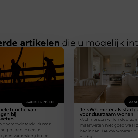
rde artikelen
die u mogelijk in
AANBIEDINGEN
AANB
iële functie van
Je kWh-meter als startp
gen bij
voor duurzaam wonen
ecten
Veel mensen willen duurzam
en doorgewinterde klusser
maar weten niet goed waar 
 begint aan je eerste
beginnen. De kWh-meter, die
t, een waterslang is een
elk huis