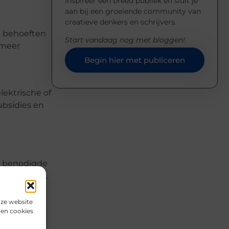
inspireer een breed publiek en sluit je
aan bij een groeiende community van
creatieve denkers en schrijvers.
ge behoeften
Start vandaag nog met bloggen!
 meer
Begin hier met publiceren
ektrische of
ubsidies en
le benodigde
e toekomst.
nze website
den cookies
en