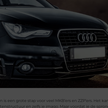
n is een grote stap voor veel MKB’ers en ZZP’ers. Het ka
tenstructuur en zelfs je imago. Maar voordat je de spron