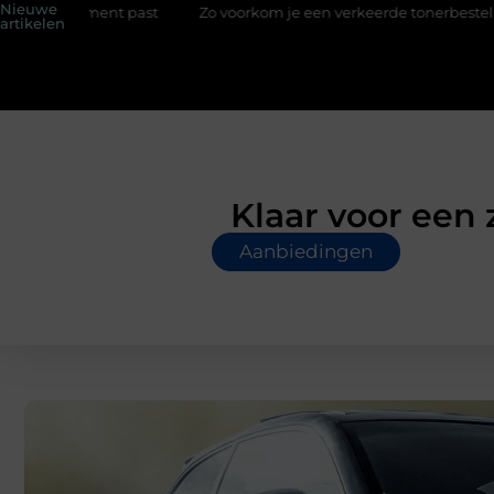
Nieuwe
st
Zo voorkom je een verkeerde tonerbestelling bij HP printers
artikelen
Klaar voor een 
Aanbiedingen