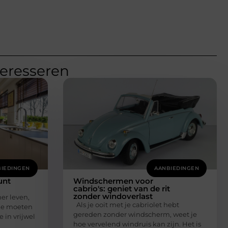
teresseren
IEDINGEN
AANBIEDINGEN
unt
Windschermen voor
cabrio's: geniet van de rit
zonder windoverlast
er leven,
Als je ooit met je cabriolet hebt
ze moeten
gereden zonder windscherm, weet je
 in vrijwel
hoe vervelend windruis kan zijn. Het is