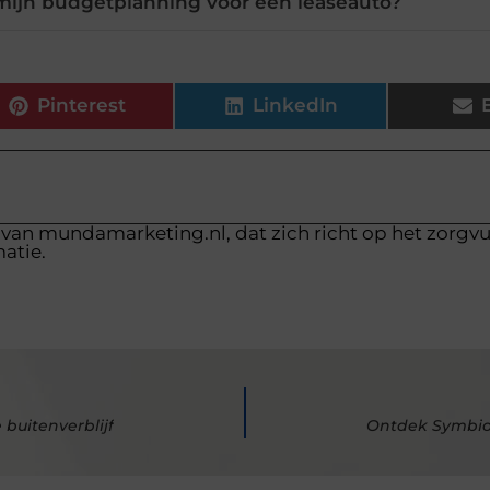
ijn budgetplanning voor een leaseauto?
Pinterest
LinkedIn
 van mundamarketing.nl, dat zich richt op het zorgv
atie.
 buitenverblijf
Ontdek Symbion