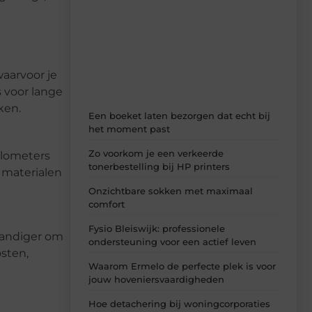
Laat je inspireren door de nieuwste
artikelen van MundaMarketing.nl –
dagelijks verse content, boordevol
ideeën, tips en inzichten.
waarvoor je
s voor lange
ken.
Een boeket laten bezorgen dat echt bij
het moment past
Zo voorkom je een verkeerde
kilometers
tonerbestelling bij HP printers
 materialen
Onzichtbare sokken met maximaal
comfort
Fysio Bleiswijk: professionele
standiger om
ondersteuning voor een actief leven
sten,
Waarom Ermelo de perfecte plek is voor
jouw hoveniersvaardigheden
Hoe detachering bij woningcorporaties