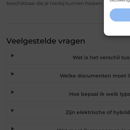
bezoekersge
beschikbaar die je hierbij kunnen helpen.
Veelgestelde vragen
Wat is het verschil tu
Welke documenten moet ik 
Hoe bepaal ik welk type
Zijn elektrische of hybri