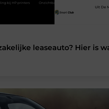
Onzichtbare sokken met maximaal comfort
Fysio Bleiswijk
Uit De 
zakelijke leaseauto? Hier is w