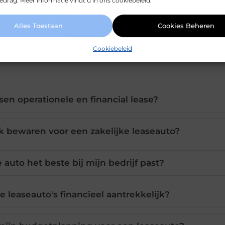
drag. Meer informatie vindt u in ons cookiebeleid.
Alles Toestaan
Cookies Beheren
Cookiebeleid
ssen operationele en financial lease?
bewaren voor een zakelijke leaseauto?
 auto het beste bij mijn bedrijf past?
de leaseauto's financieel aantrekkelijk?