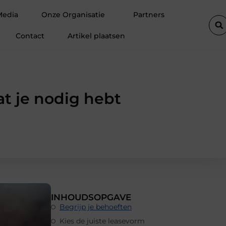
: professionele ondersteuning voor een actief leven
Waarom Ermel
Media
Onze Organisatie
Partners
Contact
Artikel plaatsen
at je nodig hebt
INHOUDSOPGAVE
Begrijp je behoeften
Kies de juiste leasevorm