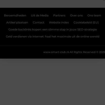
Beroemdheden
Uit de Media
Partners
Over ons
Ons team
Artikel plaatsen
Contact
Website index
Cookiebeleid (EU)
Goede backlinks kopen: een slimme stap in jouw SEO-strategie
Geld verdienen via internet: haal het maximale uit de online wereld
www.smart-club.nl.
All Rights Reserved © 2025