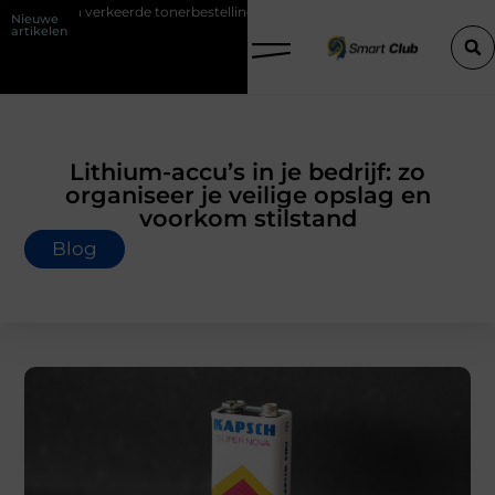
erkeerde tonerbestelling bij HP printers
Onzichtbare sokken met ma
Nieuwe
artikelen
Lithium-accu’s in je bedrijf: zo
organiseer je veilige opslag en
voorkom stilstand
Blog