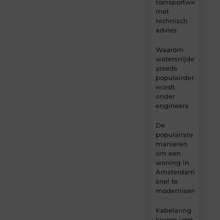
transportwielen
met
technisch
advies
Waarom
watersnijden
steeds
populairder
wordt
onder
engineers
De
populairste
manieren
om een
woning in
Amsterdam
snel te
moderniseren
Kabelaring
kiezen voor