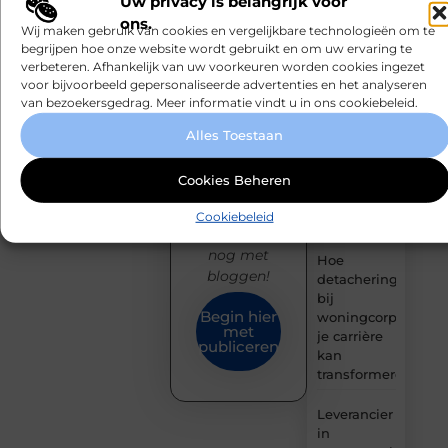
Uw privacy is belangrijk voor
Bleiswijk:
publiek en
ons.
professionele
sluit je aan
Wij maken gebruik van cookies en vergelijkbare technologieën om te
ondersteuning
begrijpen hoe onze website wordt gebruikt en om uw ervaring te
bij een
voor een
verbeteren. Afhankelijk van uw voorkeuren worden cookies ingezet
groeiende
voor bijvoorbeeld gepersonaliseerde advertenties en het analyseren
actief leven
community
van bezoekersgedrag. Meer informatie vindt u in ons cookiebeleid.
van
Waarom
creatieve
Alles Toestaan
Ermelo de
denkers en
perfecte
schrijvers.
Cookies Beheren
plek is voor
jouw
Start
Cookiebeleid
hoveniersvaardigh
vandaag
nog met
Hoe
bloggen!
detachering
bij
Begin hier
woningcorporaties
met
je carrière
publiceren
kan
transformeren
Leverancier
in