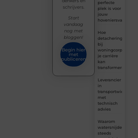
denkers en
perfecte
schrijvers.
plek is voor
jouw
Start
hoveniersvaardigh
vandaag
nog met
Hoe
bloggen!
detachering
bij
Begin hier
woningcorporaties
met
je carrière
publiceren
kan
transformeren
Leverancier
in
transportwielen
met
technisch
advies
Waarom
watersnijden
steeds