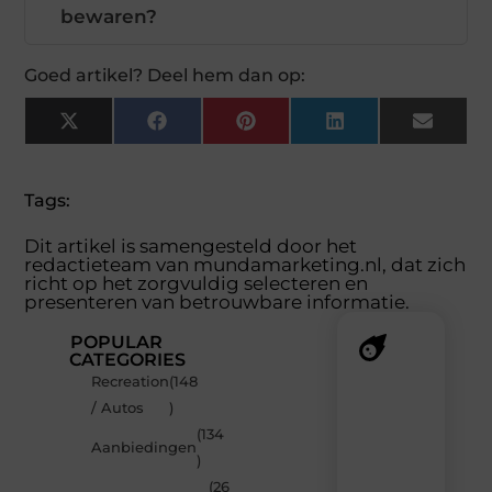
bewaren?
Goed artikel? Deel hem dan op:
X
Facebook
Pinterest
LinkedIn
Email
(Twitter)
Tags:
Dit artikel is samengesteld door het
redactieteam van mundamarketing.nl, dat zich
richt op het zorgvuldig selecteren en
presenteren van betrouwbare informatie.
POPULAR
CATEGORIES
Recreation
(148
Recente
/ Autos
)
berichten
(134
Laat
Aanbiedingen
)
je
inspireren
(26