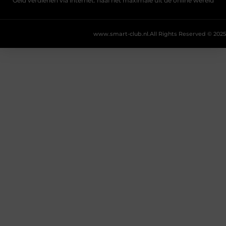
Geld verdienen via internet: haal het maximale uit de online wereld
www.smart-club.nl.
All Rights Reserved © 2025