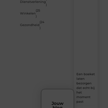
Dienstverlening
door
)
de
(25
nieuwste
Winkelen
artikelen
)
van
(24
MundaMarketing.nl
Gezondheid
)
–
dagelijks
verse
content,
boordevol
ideeën,
tips
en
inzichten.
Een boeket
laten
bezorgen
dat echt bij
het
moment
past
Jouw
blog