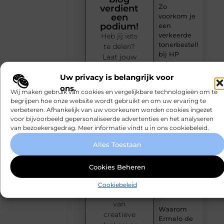
Zo
verdient
voorkom je
een
podium!
een
verkeerde
Heb jij iets
tonerbestelling
te delen?
bij HP
Laat jouw
printers
stem horen
Uw privacy is belangrijk voor
op
Onzichtbare
ons.
MundaMarketing.nl.
Wij maken gebruik van cookies en vergelijkbare technologieën om te
sokken
Publiceer
begrijpen hoe onze website wordt gebruikt en om uw ervaring te
met
moeiteloos
verbeteren. Afhankelijk van uw voorkeuren worden cookies ingezet
maximaal
voor bijvoorbeeld gepersonaliseerde advertenties en het analyseren
je blogs,
comfort
van bezoekersgedrag. Meer informatie vindt u in ons cookiebeleid.
inspireer
een breed
Fysio
Alles Toestaan
Bleiswijk:
publiek en
professionele
sluit je aan
Cookies Beheren
ondersteuning
bij een
voor een
groeiende
Cookiebeleid
actief leven
community
van
Waarom
creatieve
Ermelo de