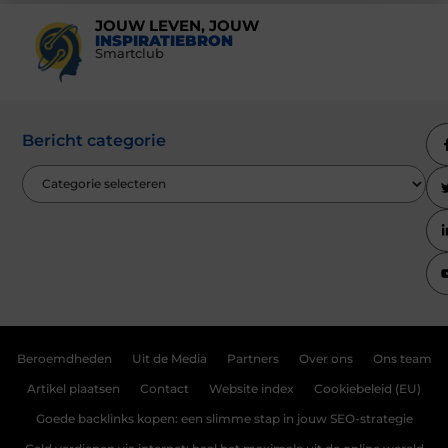
JOUW LEVEN, JOUW
INSPIRATIEBRON
Smartclub
Bericht categorie
Beroemdheden
Uit de Media
Partners
Over ons
Ons team
Artikel plaatsen
Contact
Website index
Cookiebeleid (EU)
Goede backlinks kopen: een slimme stap in jouw SEO-strategie