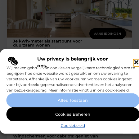
AANBIEDINGEN
Je kWh-meter als startpunt voor
duurzaam wonen
Veel mensen willen duurzamer leven, maar weten niet
goed waar ze moeten beginnen. De kWh-meter, die in
Uw privacy is belangrijk voor
vrijwel elk huis
ons.
Smartclub
Wij maken gebruik van cookies en vergelijkbare technologieën om te
begrijpen hoe onze website wordt gebruikt en om uw ervaring te
verbeteren. Afhankelijk van uw voorkeuren worden cookies ingezet
voor bijvoorbeeld gepersonaliseerde advertenties en het analyseren
van bezoekersgedrag. Meer informatie vindt u in ons cookiebeleid.
Alles Toestaan
Cookies Beheren
Cookiebeleid
AANBIEDINGEN
Windschermen voor cabrio's: geniet van