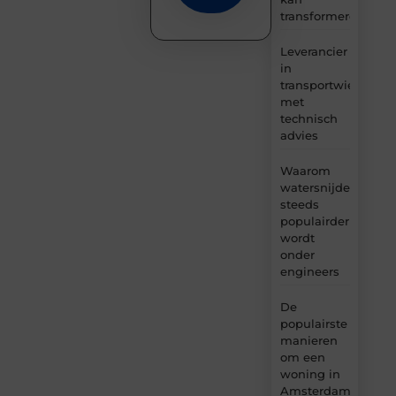
transformeren
Leverancier
in
transportwielen
met
technisch
advies
Waarom
watersnijden
steeds
populairder
wordt
onder
engineers
De
populairste
manieren
om een
woning in
Amsterdam