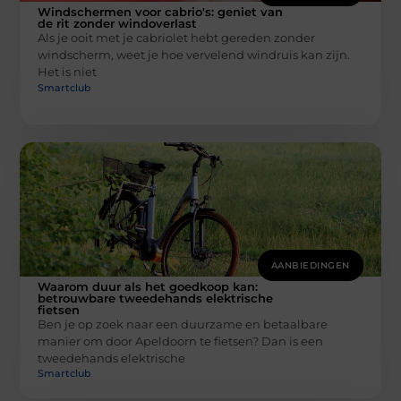
Windschermen voor cabrio's: geniet van
de rit zonder windoverlast
Als je ooit met je cabriolet hebt gereden zonder
windscherm, weet je hoe vervelend windruis kan zijn.
Het is niet
Smartclub
AANBIEDINGEN
Waarom duur als het goedkoop kan:
betrouwbare tweedehands elektrische
fietsen
Ben je op zoek naar een duurzame en betaalbare
manier om door Apeldoorn te fietsen? Dan is een
tweedehands elektrische
Smartclub