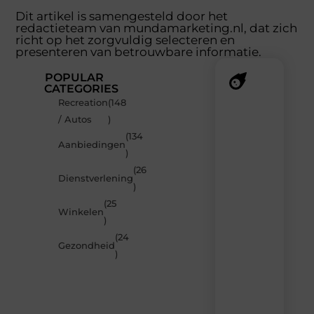
Dit artikel is samengesteld door het
redactieteam van mundamarketing.nl, dat zich
richt op het zorgvuldig selecteren en
presenteren van betrouwbare informatie.
POPULAR
CATEGORIES
Recreation
(148
Recente
/ Autos
)
berichten
(134
Laat
Aanbiedingen
)
je
inspireren
(26
Dienstverlening
door
)
de
(25
nieuwste
Winkelen
artikelen
)
van
(24
MundaMarketing.nl
Gezondheid
)
–
dagelijks
verse
content,
boordevol