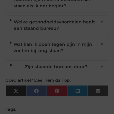
staan als ik net begint?
Welke gezondheidsvoordelen heeft
▼
een staand bureau?
Wat kan ik doen tegen pijn in mijn
▼
voeten bij lang staan?
Zijn staande bureaus duur?
▼
Goed artikel? Deel hem dan op:
X
Facebook
Pinterest
LinkedIn
Email
(Twitter)
Tags: