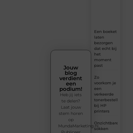
ideeën,
tips
en
inzichten.
Een boeket
laten
bezorgen
dat echt bij
het
moment
past
Jouw
blog
Zo
verdient
voorkom je
een
podium!
een
verkeerde
Heb jij iets
tonerbestelling
te delen?
bij HP
Laat jouw
printers
stem horen
op
Onzichtbare
MundaMarketing.nl.
sokken
Publiceer