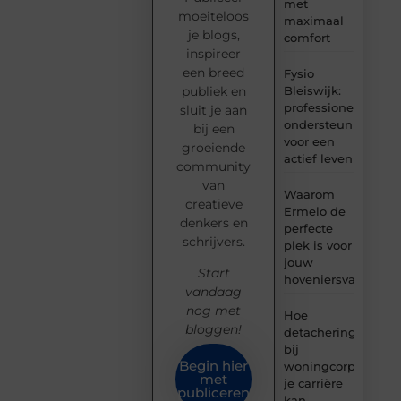
met
moeiteloos
maximaal
je blogs,
comfort
inspireer
een breed
Fysio
Bleiswijk:
publiek en
professionele
sluit je aan
ondersteuning
bij een
voor een
groeiende
actief leven
community
van
Waarom
creatieve
Ermelo de
denkers en
perfecte
schrijvers.
plek is voor
jouw
Start
hoveniersvaardigh
vandaag
nog met
Hoe
bloggen!
detachering
bij
Begin hier
woningcorporaties
met
je carrière
publiceren
kan