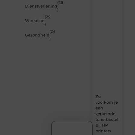
inspireren
(26
Dienstverlening
door
)
de
(25
nieuwste
Winkelen
artikelen
)
van
(24
MundaMarketing.nl
Gezondheid
)
–
dagelijks
verse
content,
boordevol
ideeën,
tips
en
inzichten.
Zo
voorkom je
een
verkeerde
tonerbestelling
bij HP
printers