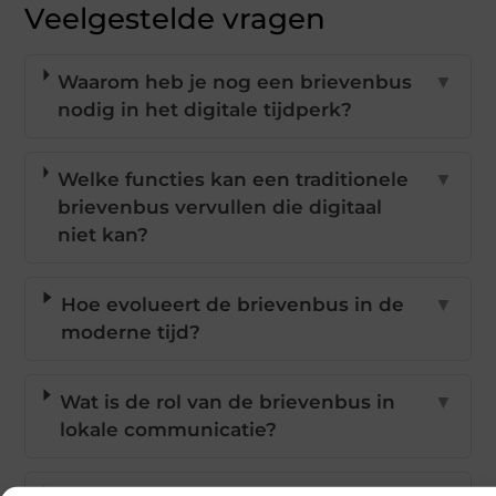
Veelgestelde vragen
Waarom heb je nog een brievenbus
▼
nodig in het digitale tijdperk?
Welke functies kan een traditionele
▼
brievenbus vervullen die digitaal
niet kan?
Hoe evolueert de brievenbus in de
▼
moderne tijd?
Wat is de rol van de brievenbus in
▼
lokale communicatie?