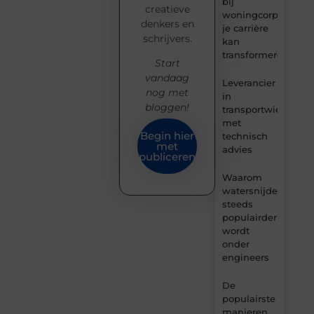
bij
creatieve
woningcorporaties
denkers en
je carrière
schrijvers.
kan
transformeren
Start
vandaag
Leverancier
nog met
in
bloggen!
transportwielen
met
Begin hier
technisch
met
advies
publiceren
Waarom
watersnijden
steeds
populairder
wordt
onder
engineers
De
populairste
manieren