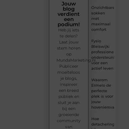
Jouw
Onzichtbare
blog
sokken
verdient
met
een
podium!
maximaal
comfort
Heb jij iets
te delen?
Fysio
Laat jouw
Bleiswijk:
stem horen
professionele
op
ondersteuning
MundaMarketing.nl.
voor een
Publiceer
actief leven
moeiteloos
je blogs,
Waarom
inspireer
Ermelo de
een breed
perfecte
plek is voor
publiek en
jouw
sluit je aan
hoveniersvaardigh
bij een
groeiende
Hoe
community
detachering
van