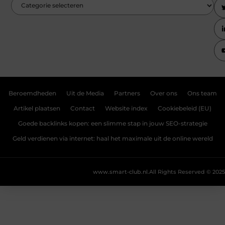
Beroemdheden
Uit de Media
Partners
Over ons
Ons team
Artikel plaatsen
Contact
Website index
Cookiebeleid (EU)
Goede backlinks kopen: een slimme stap in jouw SEO-strategie
Geld verdienen via internet: haal het maximale uit de online wereld
www.smart-club.nl.
All Rights Reserved © 2025