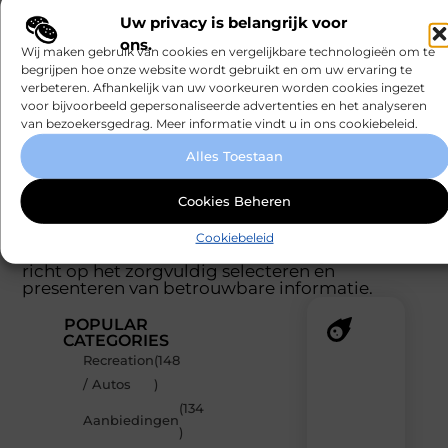
Zijn slimme brievenbussen populair
▼
Uw privacy is belangrijk voor
geworden?
ons.
Wij maken gebruik van cookies en vergelijkbare technologieën om te
begrijpen hoe onze website wordt gebruikt en om uw ervaring te
Goed artikel? Deel hem dan op:
verbeteren. Afhankelijk van uw voorkeuren worden cookies ingezet
voor bijvoorbeeld gepersonaliseerde advertenties en het analyseren
van bezoekersgedrag. Meer informatie vindt u in ons cookiebeleid.
X
Facebook
Pinterest
LinkedIn
Email
(Twitter)
Alles Toestaan
Tags:
Cookies Beheren
Dit artikel is samengesteld door het
Cookiebeleid
redactieteam van mundamarketing.nl, dat zich
richt op het zorgvuldig selecteren en
presenteren van betrouwbare informatie.
POPULAR
CATEGORIES
Recreation
(148
Recente
/ Autos
)
berichten
(134
Laat
Aanbiedingen
)
je