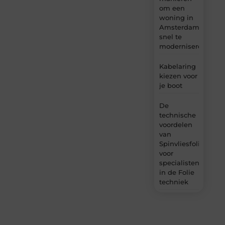
om een
woning in
Amsterdam
snel te
moderniseren
Kabelaring
kiezen voor
je boot
De
technische
voordelen
van
Spinvliesfolie
voor
specialisten
in de Folie
techniek