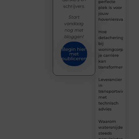
perfecte
schrijvers.
plek is voor
jouw
Start
hoveniersvaardigh
vandaag
nog met
Hoe
bloggen!
detachering
bij
Begin hier
woningcorporaties
met
je carrière
publiceren
kan
transformeren
Leverancier
in
transportwielen
met
technisch
advies
Waarom
watersnijden
steeds
populairder