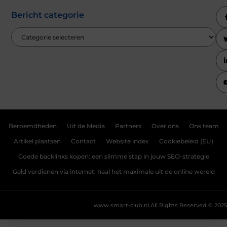
Bericht categorie
Beroemdheden
Uit de Media
Partners
Over ons
Ons team
Artikel plaatsen
Contact
Website index
Cookiebeleid (EU)
Goede backlinks kopen: een slimme stap in jouw SEO-strategie
Geld verdienen via internet: haal het maximale uit de online wereld
www.smart-club.nl.
All Rights Reserved © 2025