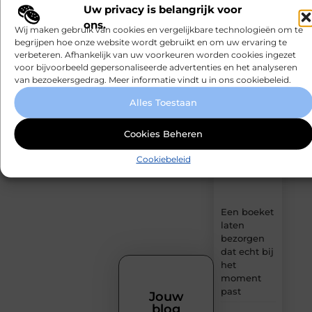
Dienstverlening
door
Uw privacy is belangrijk voor
)
de
ons.
(25
Wij maken gebruik van cookies en vergelijkbare technologieën om te
nieuwste
Winkelen
begrijpen hoe onze website wordt gebruikt en om uw ervaring te
artikelen
)
verbeteren. Afhankelijk van uw voorkeuren worden cookies ingezet
van
(24
voor bijvoorbeeld gepersonaliseerde advertenties en het analyseren
MundaMarketing.nl
Gezondheid
)
van bezoekersgedrag. Meer informatie vindt u in ons cookiebeleid.
–
dagelijks
Alles Toestaan
verse
content,
boordevol
Cookies Beheren
ideeën,
tips
Cookiebeleid
en
inzichten.
Een boeket
laten
bezorgen
dat echt bij
het
moment
past
Jouw
blog