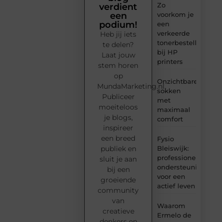
Zo
verdient
voorkom je
een
podium!
een
verkeerde
Heb jij iets
tonerbestelling
te delen?
bij HP
Laat jouw
printers
stem horen
op
Onzichtbare
MundaMarketing.nl.
sokken
Publiceer
met
moeiteloos
maximaal
je blogs,
comfort
inspireer
een breed
Fysio
Bleiswijk:
publiek en
professionele
sluit je aan
ondersteuning
bij een
voor een
groeiende
actief leven
community
van
Waarom
creatieve
Ermelo de
denkers en