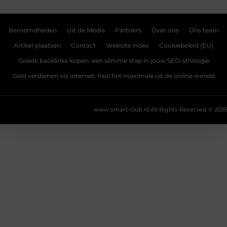
Beroemdheden
Uit de Media
Partners
Over ons
Ons team
Artikel plaatsen
Contact
Website index
Cookiebeleid (EU)
Goede backlinks kopen: een slimme stap in jouw SEO-strategie
Geld verdienen via internet: haal het maximale uit de online wereld
www.smart-club.nl.
All Rights Reserved © 2025