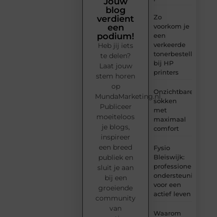
Jouw
blog
Zo
verdient
voorkom je
een
podium!
een
verkeerde
Heb jij iets
tonerbestelling
te delen?
bij HP
Laat jouw
printers
stem horen
op
Onzichtbare
MundaMarketing.nl.
sokken
Publiceer
met
moeiteloos
maximaal
je blogs,
comfort
inspireer
een breed
Fysio
Bleiswijk:
publiek en
professionele
sluit je aan
ondersteuning
bij een
voor een
groeiende
actief leven
community
van
Waarom