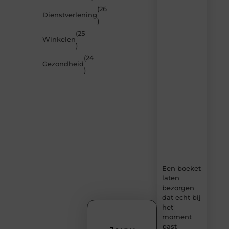
inspireren
(26
Dienstverlening
door
)
de
(25
nieuwste
Winkelen
artikelen
)
van
(24
MundaMarketing.nl
Gezondheid
)
–
dagelijks
verse
content,
boordevol
ideeën,
tips
en
inzichten.
Een boeket
laten
bezorgen
dat echt bij
het
moment
past