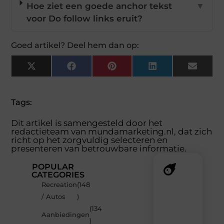
Hoe ziet een goede anchor tekst
▼
voor Do follow links eruit?
Goed artikel? Deel hem dan op:
X
Facebook
Pinterest
LinkedIn
Email
(Twitter)
Tags:
Dit artikel is samengesteld door het
redactieteam van mundamarketing.nl, dat zich
richt op het zorgvuldig selecteren en
presenteren van betrouwbare informatie.
POPULAR
CATEGORIES
Recreation
(148
Recente
/ Autos
)
berichten
(134
Laat
Aanbiedingen
)
je