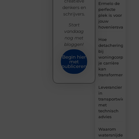
creatieve
Ermelo de
denkers en
perfecte
schrijvers.
plek is voor
jouw
Start
hoveniersvaardigh
vandaag
nog met
Hoe
bloggen!
detachering
bij
Begin hier
woningcorporaties
met
je carrière
publiceren
kan
transformeren
Leverancier
in
transportwielen
met
technisch
advies
Waarom
watersnijden