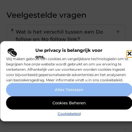
Veelgestelde vragen
Wat is het verschil tussen een Do
▼
follow en No follow link?
Uw privacy is belangrijk voor
ons.
Hoe kan ik meer Do follow links voor
▼
Wij maken gebruik van cookies en vergelijkbare technologieën om te
begrijpen hoe onze website wordt gebruikt en om uw ervaring te
mijn website krijgen?
verbeteren. Afhankelijk van uw voorkeuren worden cookies ingezet
voor bijvoorbeeld gepersonaliseerde advertenties en het analyseren
van bezoekersgedrag. Meer informatie vindt u in ons cookiebeleid.
Welke drie pijlers zijn belangrijk voor
▼
Alles Toestaan
effectieve Do follow links?
Cookies Beheren
Waarom zijn Do follow links
▼
Cookiebeleid
belangrijk voor SEO?