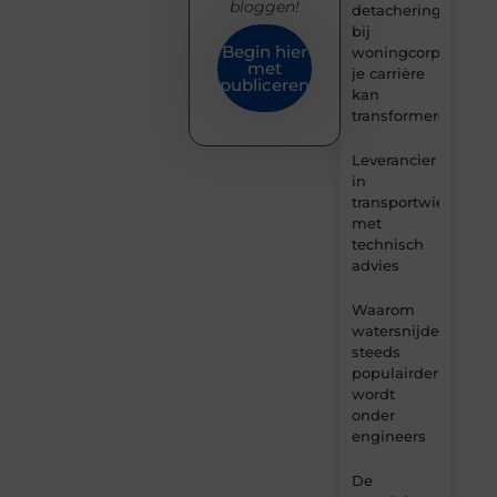
bloggen!
detachering
bij
Begin hier
woningcorporaties
met
je carrière
publiceren
kan
transformeren
Leverancier
in
transportwielen
met
technisch
advies
Waarom
watersnijden
steeds
populairder
wordt
onder
engineers
De