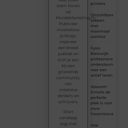
printers
stem horen
op
Onzichtbare
MundaMarketing.nl.
sokken
Publiceer
met
moeiteloos
maximaal
je blogs,
comfort
inspireer
een breed
Fysio
Bleiswijk:
publiek en
professionele
sluit je aan
ondersteuning
bij een
voor een
groeiende
actief leven
community
van
Waarom
creatieve
Ermelo de
denkers en
perfecte
schrijvers.
plek is voor
jouw
Start
hoveniersvaardigh
vandaag
nog met
Hoe