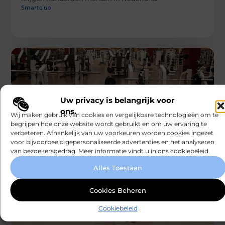
Smartclub
Uw privacy is belangrijk voor
ons.
Wij maken gebruik van cookies en vergelijkbare technologieën om te
GEZONDHEID
begrijpen hoe onze website wordt gebruikt en om uw ervaring te
Herstellen met vertrouwen: kies voor een
verbeteren. Afhankelijk van uw voorkeuren worden cookies ingezet
fysiotherapeut in Arnemuiden
voor bijvoorbeeld gepersonaliseerde advertenties en het analyseren
Lichamelijke klachten kunnen je dagelijks
van bezoekersgedrag. Meer informatie vindt u in ons cookiebeleid.
functioneren flink beïnvloeden. Of het nu gaat om rug-
en nekklachten, een sportblessure of revalidatie
Alles Toestaan
Smartclub
Cookies Beheren
Cookiebeleid