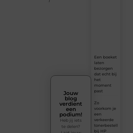
)
–
dagelijks
verse
content,
boordevol
ideeën,
tips
en
inzichten.
Een boeket
laten
bezorgen
dat echt bij
het
moment
past
Jouw
blog
Zo
verdient
voorkom je
een
podium!
een
verkeerde
Heb jij iets
tonerbestelling
te delen?
bij HP
Laat jouw