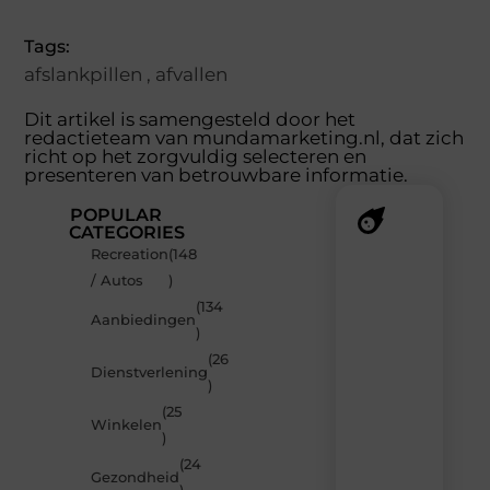
Tags:
afslankpillen
,
afvallen
Dit artikel is samengesteld door het
redactieteam van mundamarketing.nl, dat zich
richt op het zorgvuldig selecteren en
presenteren van betrouwbare informatie.
POPULAR
CATEGORIES
Recreation
(148
Recente
/ Autos
)
berichten
(134
Laat
Aanbiedingen
)
je
inspireren
(26
Dienstverlening
door
)
de
(25
nieuwste
Winkelen
artikelen
)
van
(24
MundaMarketing.nl
Gezondheid