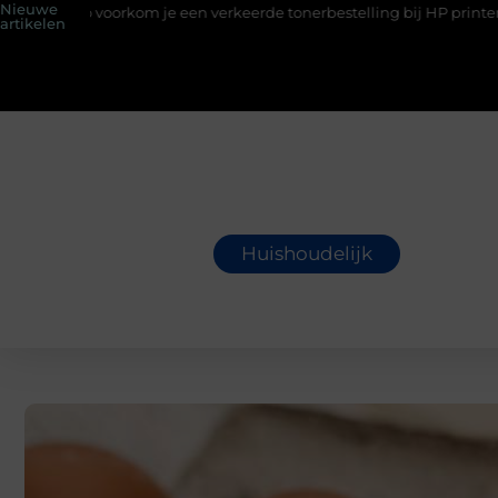
Nieuwe
 voorkom je een verkeerde tonerbestelling bij HP printers
Onzic
artikelen
Huishoudelijk