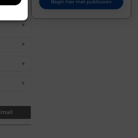
Begin hier met publiceren
▼
▼
▼
▼
▼
Email