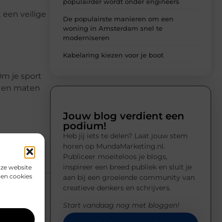
populairder wordt onder engineers
 een veilige
De populairste manieren om een
woning in Amsterdam snel te
moderniseren
Kabelaring kiezen voor je boot
Om je sport
en en maten
Jouw blog verdient een
podium!
Heb jij iets te delen? Laat jouw stem
horen op MundaMarketing.nl.
Publiceer moeiteloos je blogs,
inspireer een breed publiek en sluit je
nze website
den cookies
aan bij een groeiende community van
creatieve denkers en schrijvers.
Start vandaag nog met bloggen!