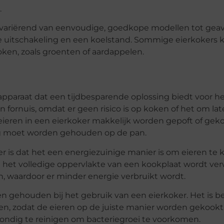
.
kt, variërend van eenvoudige, goedkope modellen tot ge
he uitschakeling en een koelstand. Sommige eierkokers
en, zoals groenten of aardappelen.
apparaat dat een tijdbesparende oplossing biedt voor h
n fornuis, omdat er geen risico is op koken of het om lat
eren in een eierkoker makkelijk worden gepoft of geko
og moet worden gehouden op de pan.
 is dat het een energiezuinige manier is om eieren te k
ij het volledige oppervlakte van een kookplaat wordt ve
n, waardoor er minder energie verbruikt wordt.
 gehouden bij het gebruik van een eierkoker. Het is b
gen, zodat de eieren op de juiste manier worden gekook
grondig te reinigen om bacteriegroei te voorkomen.