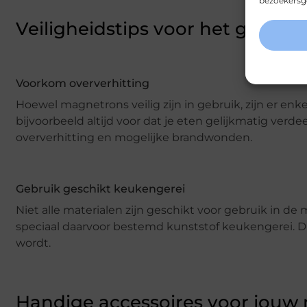
bezoekersge
Veiligheidstips voor het gebru
Voorkom oververhitting
Hoewel magnetrons veilig zijn in gebruik, zijn er en
bijvoorbeeld altijd voor dat je eten gelijkmatig verd
oververhitting en mogelijke brandwonden.
Gebruik geschikt keukengerei
Niet alle materialen zijn geschikt voor gebruik in de
speciaal daarvoor bestemd kunststof keukengerei. Di
wordt.
Handige accessoires voor jouw