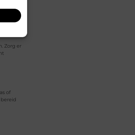
. Zorg er
mt
as of
 bereid