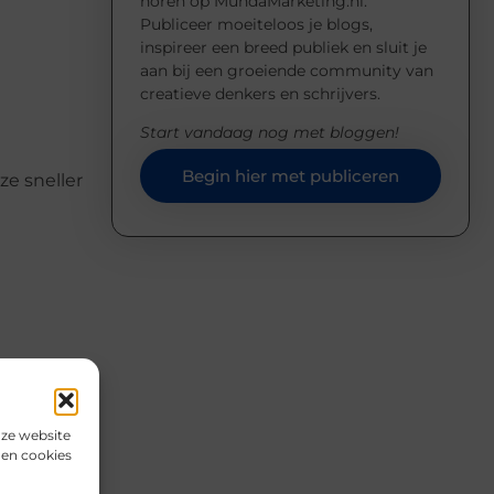
horen op MundaMarketing.nl.
Publiceer moeiteloos je blogs,
inspireer een breed publiek en sluit je
aan bij een groeiende community van
creatieve denkers en schrijvers.
Start vandaag nog met bloggen!
Begin hier met publiceren
ze sneller
alen en
draagt aan
nze website
den cookies