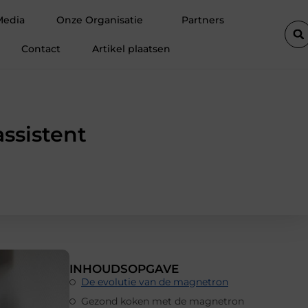
rofessionele ondersteuning voor een actief leven
Waarom Ermelo 
Media
Onze Organisatie
Partners
Contact
Artikel plaatsen
ssistent
INHOUDSOPGAVE
De evolutie van de magnetron
Gezond koken met de magnetron