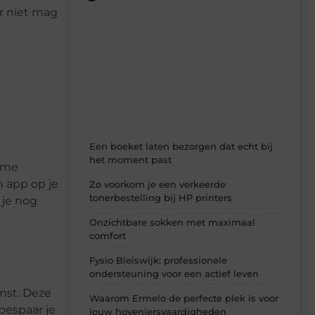
er niet mag
Recente berichten
Laat je inspireren door de nieuwste
artikelen van MundaMarketing.nl –
dagelijks verse content, boordevol
ideeën, tips en inzichten.
Een boeket laten bezorgen dat echt bij
het moment past
imme
 app op je
Zo voorkom je een verkeerde
tonerbestelling bij HP printers
 je nog
Onzichtbare sokken met maximaal
comfort
Fysio Bleiswijk: professionele
ondersteuning voor een actief leven
mst. Deze
Waarom Ermelo de perfecte plek is voor
bespaar je
jouw hoveniersvaardigheden