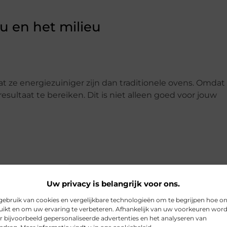
ou en het milieu
ze energiezuiniger zijn dan traditionele ovens. Omdat 
sultaat te bereiken. Dit is niet alleen goed voor jouw
zaamheid door gebruik te maken van recyclebare materi
Uw privacy is belangrijk voor ons.
anneer jij kiest voor een nieuwe
magnetron
, je ook bij
ebruik van cookies en vergelijkbare technologieën om te begrijpen hoe o
ikt en om uw ervaring te verbeteren. Afhankelijk van uw voorkeuren wor
r bijvoorbeeld gepersonaliseerde advertenties en het analyseren van