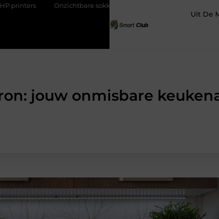
Onzichtbare sokken met maximaal comfort
Fysio Bleiswijk: p
Uit De 
on: jouw onmisbare keukena