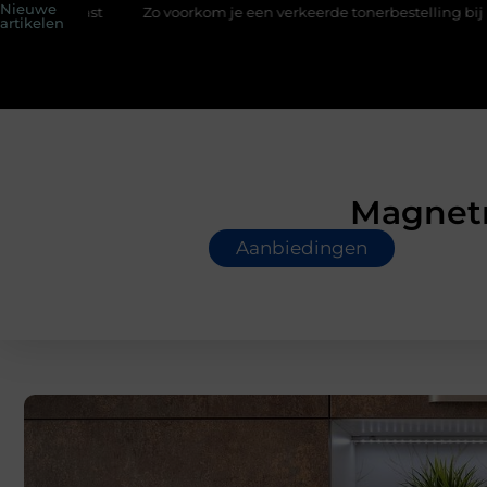
Nieuwe
Zo voorkom je een verkeerde tonerbestelling bij HP printers
artikelen
Magnetr
Aanbiedingen