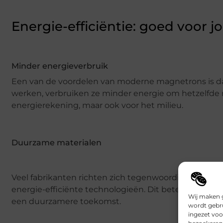
Energie-efficiëntie: goed voor j
Minder energieverbruik
Een van de voordelen van moderne magnetrons is dat 
werken, verbruiken ze minder energie om hetzelfde re
energierekening, maar ook voor het milieu.
Duurzame materialen
Veel fabrikanten richten zich tegenwoordig op duur
energie-efficiënte technologieën. Dit betekent dat w
Wij maken g
een duurzamere toekomst.
wordt gebru
ingezet voo