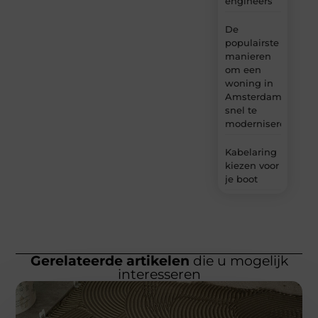
engineers
De
populairste
manieren
om een
woning in
Amsterdam
snel te
moderniseren
Kabelaring
kiezen voor
je boot
Gerelateerde artikelen
die u mogelijk
interesseren