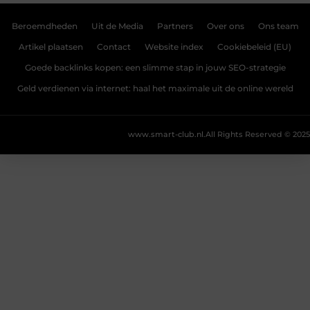
Beroemdheden
Uit de Media
Partners
Over ons
Ons team
Artikel plaatsen
Contact
Website index
Cookiebeleid (EU)
Goede backlinks kopen: een slimme stap in jouw SEO-strategie
Geld verdienen via internet: haal het maximale uit de online wereld
www.smart-club.nl.
All Rights Reserved © 2025