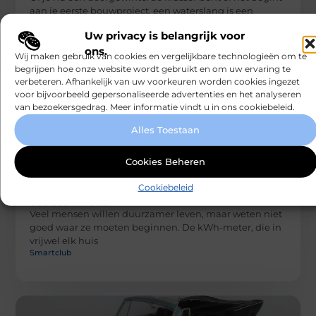
aan je eerste bouwproject, een waterslang is een
onmisbaar hulpmiddel.
Uw privacy is belangrijk voor
Smartclub
ons.
Wij maken gebruik van cookies en vergelijkbare technologieën om te
begrijpen hoe onze website wordt gebruikt en om uw ervaring te
verbeteren. Afhankelijk van uw voorkeuren worden cookies ingezet
voor bijvoorbeeld gepersonaliseerde advertenties en het analyseren
van bezoekersgedrag. Meer informatie vindt u in ons cookiebeleid.
Alles Toestaan
Cookies Beheren
AANBIEDINGEN
Cookiebeleid
Je kWh-meter als startpunt voor
duurzaam wonen
Veel mensen willen duurzamer leven, maar weten niet
goed waar ze moeten beginnen. De kWh-meter, die in
vrijwel elk huis
Smartclub