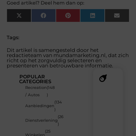
Goed artikel? Deel hem dan op:
X
Facebook
Pinterest
LinkedIn
Email
(Twitter)
Tags:
Dit artikel is samengesteld door het
redactieteam van mundamarketing.nl, dat zich
richt op het zorgvuldig selecteren en
presenteren van betrouwbare informatie.
POPULAR
CATEGORIES
Recreation
(148
Recente
/ Autos
)
berichten
(134
Laat
Aanbiedingen
)
je
inspireren
(26
Dienstverlening
door
)
de
(25
nieuwste
Winkelen