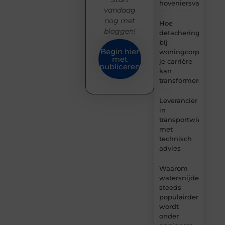
hoveniersvaardigh
vandaag
nog met
Hoe
bloggen!
detachering
bij
Begin hier
woningcorporaties
met
je carrière
publiceren
kan
transformeren
Leverancier
in
transportwielen
met
technisch
advies
Waarom
watersnijden
steeds
populairder
wordt
onder