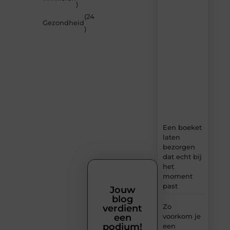
artikelen
)
van
(24
MundaMarketing.nl
Gezondheid
)
–
dagelijks
verse
content,
boordevol
ideeën,
tips
en
inzichten.
Een boeket
laten
bezorgen
dat echt bij
het
moment
past
Jouw
blog
Zo
verdient
voorkom je
een
podium!
een