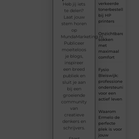
verkeerde
Heb jij iets
tonerbestelling
te delen?
bij HP
Laat jouw
printers
stem horen
op
Onzichtbare
MundaMarketing.nl.
sokken
Publiceer
met
moeiteloos
maximaal
je blogs,
comfort
inspireer
een breed
Fysio
Bleiswijk:
publiek en
professionele
sluit je aan
ondersteuning
bij een
voor een
groeiende
actief leven
community
van
Waarom
creatieve
Ermelo de
denkers en
perfecte
schrijvers.
plek is voor
jouw
Start