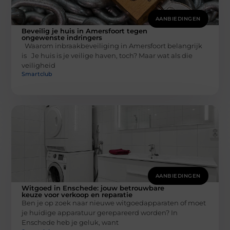
AANBIEDINGEN
Beveilig je huis in Amersfoort tegen
ongewenste indringers
Waarom inbraakbeveiliging in Amersfoort belangrijk
is Je huis is je veilige haven, toch? Maar wat als die
veiligheid
Smartclub
AANBIEDINGEN
Witgoed in Enschede: jouw betrouwbare
keuze voor verkoop en reparatie
Ben je op zoek naar nieuwe witgoedapparaten of moet
je huidige apparatuur gerepareerd worden? In
Enschede heb je geluk, want