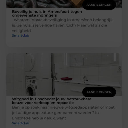
AANBIEDINGEN
Beveilig je huis in Amersfoort tegen
ongewenste indringers
Waarom inbraakbeveiliging in Amersfoort belangrijk
is Je huis is je veilige haven, toch? Maar wat als die
veiligheid
Smartclub
AANBIEDINGEN
Witgoed in Enschede: jouw betrouwbare
keuze voor verkoop en reparatie
Ben je op zoek naar nieuwe witgoedapparaten of moet
je huidige apparatuur gerepareerd worden? In
Enschede heb je geluk, want
Smartclub