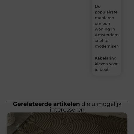
De
populairste
manieren
om een
woning in
Amsterdam
snel te
moderniseren
Kabelaring
kiezen voor
je boot
Gerelateerde artikelen
die u mogelijk
interesseren