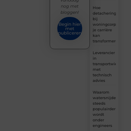
vandaag
nog met
Hoe
bloggen!
detachering
bij
Begin hier
woningcorporaties
met
je carrière
publiceren
kan
transformeren
Leverancier
in
transportwielen
met
technisch
advies
Waarom
watersnijden
steeds
populairder
wordt
onder
engineers