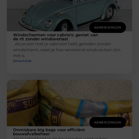
AANBIEDINGEN
Windschermen voor cabrio's: geniet van
de rit zonder windoverlast
Als je ooit met je cabriolet hebt gereden zonder
windscherm, weet je hoe vervelend windruis kan zijn.
Het is
Smartclub
AANBIEDINGEN
Onmisbare big bags voor efficiënt
bouwafvalbeheer
Als je actief bent in de bouwsector, weet je hoe