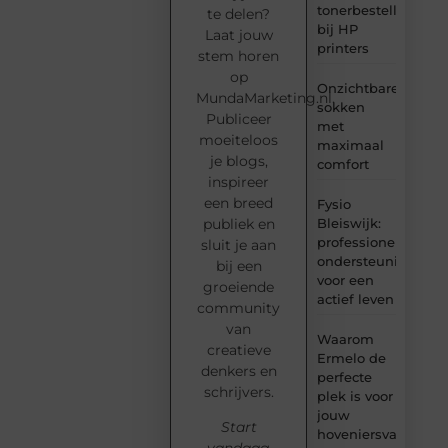
tonerbestelling
te delen?
bij HP
Laat jouw
printers
stem horen
op
Onzichtbare
MundaMarketing.nl.
sokken
Publiceer
met
moeiteloos
maximaal
je blogs,
comfort
inspireer
een breed
Fysio
Bleiswijk:
publiek en
professionele
sluit je aan
ondersteuning
bij een
voor een
groeiende
actief leven
community
van
Waarom
creatieve
Ermelo de
denkers en
perfecte
schrijvers.
plek is voor
jouw
Start
hoveniersvaardigh