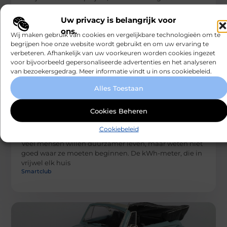
onmisbaar hulpmiddel.
Smartclub
Uw privacy is belangrijk voor
ons.
Wij maken gebruik van cookies en vergelijkbare technologieën om te
begrijpen hoe onze website wordt gebruikt en om uw ervaring te
verbeteren. Afhankelijk van uw voorkeuren worden cookies ingezet
voor bijvoorbeeld gepersonaliseerde advertenties en het analyseren
van bezoekersgedrag. Meer informatie vindt u in ons cookiebeleid.
Alles Toestaan
Cookies Beheren
AANBIEDINGEN
Je kWh-meter als startpunt voor
Cookiebeleid
duurzaam wonen
Veel mensen willen duurzamer leven, maar weten niet
goed waar ze moeten beginnen. De kWh-meter, die in
vrijwel elk huis
Smartclub