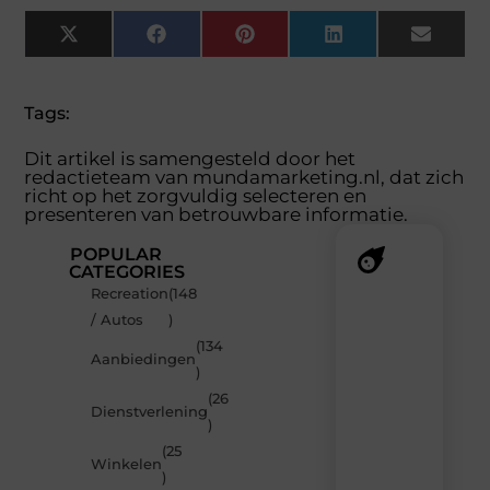
X
Facebook
Pinterest
LinkedIn
Email
(Twitter)
Tags:
Dit artikel is samengesteld door het
redactieteam van mundamarketing.nl, dat zich
richt op het zorgvuldig selecteren en
presenteren van betrouwbare informatie.
POPULAR
CATEGORIES
Recreation
(148
Recente
/ Autos
)
berichten
(134
Laat
Aanbiedingen
)
je
inspireren
(26
Dienstverlening
door
)
de
(25
nieuwste
Winkelen
artikelen
)