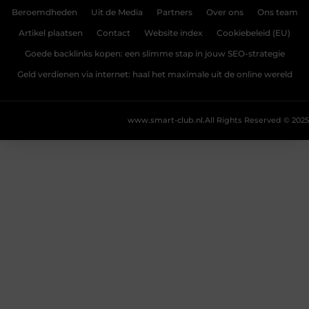
Beroemdheden
Uit de Media
Partners
Over ons
Ons team
Artikel plaatsen
Contact
Website index
Cookiebeleid (EU)
Goede backlinks kopen: een slimme stap in jouw SEO-strategie
Geld verdienen via internet: haal het maximale uit de online wereld
www.smart-club.nl.
All Rights Reserved © 2025