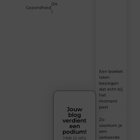
van
(24
MundaMarketing.nl
Gezondheid
)
–
dagelijks
verse
content,
boordevol
ideeën,
tips
en
inzichten.
Een boeket
laten
bezorgen
dat echt bij
het
moment
past
Jouw
blog
Zo
verdient
voorkom je
een
podium!
een
verkeerde
Heb jij iets