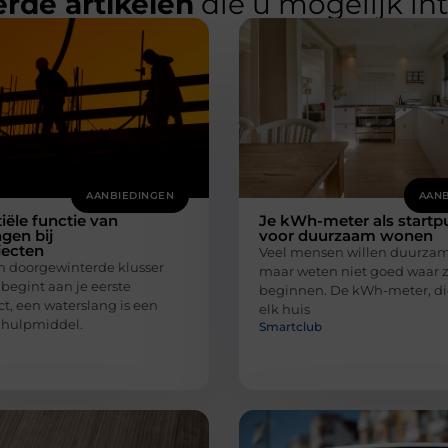
rde artikelen
die u mogelijk in
AANBIEDINGEN
AANB
iële functie van
Je kWh-meter als startp
gen bij
voor duurzaam wonen
ecten
Veel mensen willen duurzam
en doorgewinterde klusser
maar weten niet goed waar 
 begint aan je eerste
beginnen. De kWh-meter, die
t, een waterslang is een
elk huis
 hulpmiddel.
Smartclub