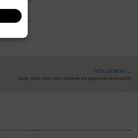
uldig
VOLGENDE →
Jouw gids naar een actieve en gezonde levensstijl