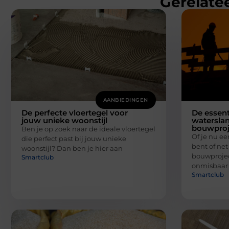
Gerelatee
AANBIEDINGEN
De perfecte vloertegel voor
De essent
jouw unieke woonstijl
waterslan
bouwproj
Ben je op zoek naar de ideale vloertegel
Of je nu e
die perfect past bij jouw unieke
bent of net
woonstijl? Dan ben je hier aan
bouwprojec
Smartclub
onmisbaar
Smartclub