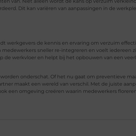
en van. Niet alleen wordt de kans op verzuim verklein
eerd. Dit kan variëren van aanpassingen in de werkple
dt werkgevers de kennis en ervaring om verzuim effecti
medewerkers sneller re-integreren en voelt iedereen z
 op de werkvloer en helpt bij het opbouwen van een veer
worden onderschat. Of het nu gaat om preventieve maa
rtner maakt een wereld van verschil. Met de juiste aa
r ook een omgeving creëren waarin medewerkers floreren