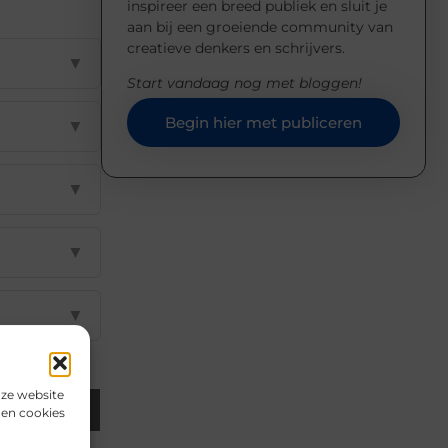
inspireer een breed publiek en sluit je
aan bij een groeiende community van
creatieve denkers en schrijvers.
▼
Start vandaag nog met bloggen!
Begin hier met publiceren
▼
▼
▼
▼
nze website
Email
den cookies