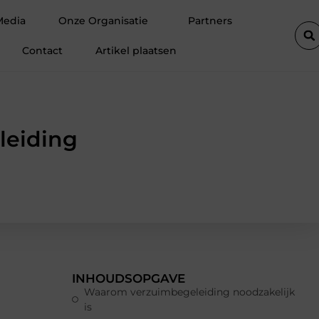
m Ermelo de perfecte plek is voor jouw hoveniersvaardigheden
Media
Onze Organisatie
Partners
Contact
Artikel plaatsen
leiding
INHOUDSOPGAVE
Waarom verzuimbegeleiding noodzakelijk
is