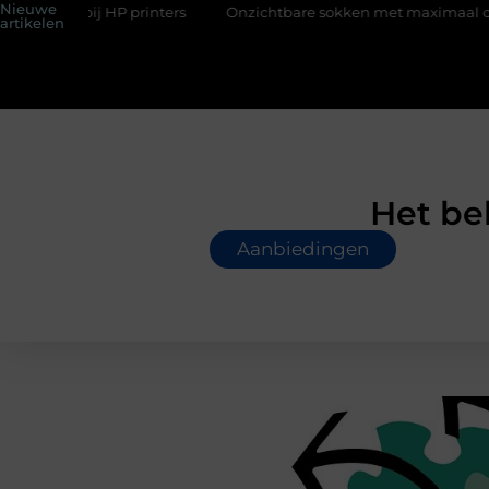
Nieuwe
inters
Onzichtbare sokken met maximaal comfort
Fysio B
artikelen
Het be
Aanbiedingen