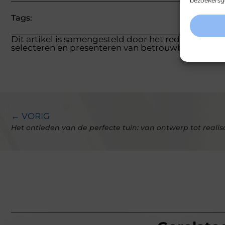
bezoekersge
Tags:
Dit artikel is samengesteld door het redactieteam
selecteren en presenteren van betrouwbare inform
← VORIG
Het ontleden van de perfecte tuin: van ontwerp tot realis