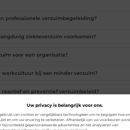
an professionele verzuimbegeleiding?
langdurig ziekteverzuim voorkomen?
zuim voor een organisatie?
 werkcultuur bij aan minder verzuim?
n reactief en preventief verzuimbeleid?
Uw privacy is belangrijk voor ons.
ebruik van cookies en vergelijkbare technologieën om te begrijpen hoe o
Pinterest
LinkedIn
ikt en om uw ervaring te verbeteren. Afhankelijk van uw voorkeuren wor
r bijvoorbeeld gepersonaliseerde advertenties en het analyseren van