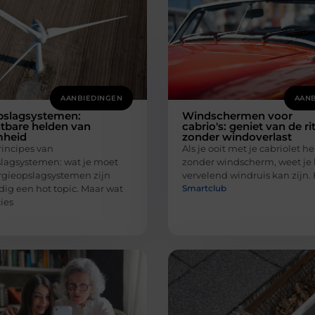
AANBIEDINGEN
AANB
pslagsystemen:
Windschermen voor
tbare helden van
cabrio's: geniet van de ri
mheid
zonder windoverlast
incipes van
Als je ooit met je cabriolet 
lagsystemen: wat je moet
zonder windscherm, weet je
gieopslagsystemen zijn
vervelend windruis kan zijn. H
Smartclub
ig een hot topic. Maar wat
cies