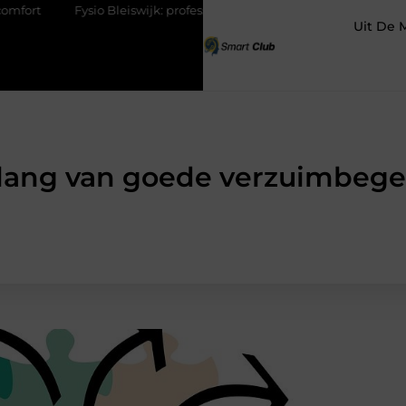
leiswijk: professionele ondersteuning voor een actief leven
Waaro
Uit De 
lang van goede verzuimbege