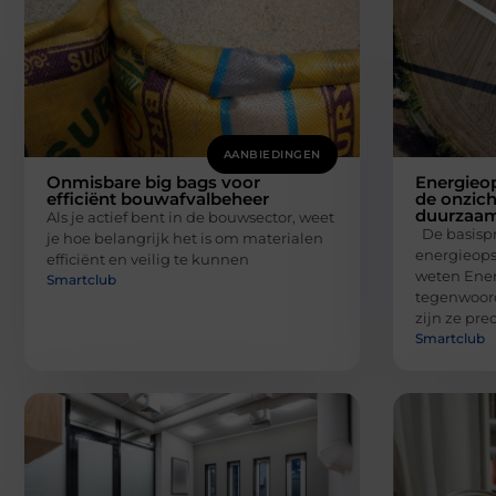
AANBIEDINGEN
Onmisbare big bags voor
Energieo
efficiënt bouwafvalbeheer
de onzich
duurzaa
Als je actief bent in de bouwsector, weet
De basispr
je hoe belangrijk het is om materialen
energieops
efficiënt en veilig te kunnen
weten Ener
Smartclub
tegenwoord
zijn ze pre
Smartclub