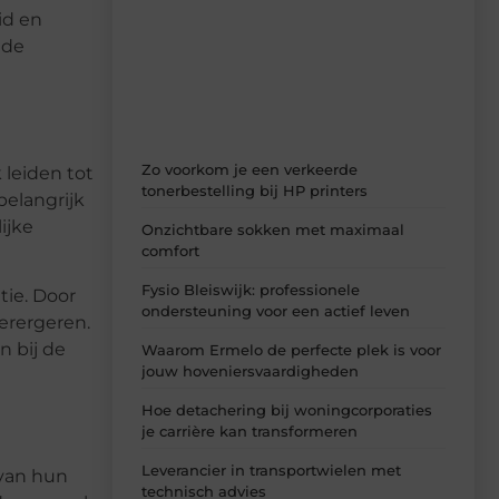
Laat je inspireren door de nieuwste
id en
artikelen van MundaMarketing.nl –
dagelijks verse content, boordevol
 de
ideeën, tips en inzichten.
Zo voorkom je een verkeerde
 leiden tot
tonerbestelling bij HP printers
belangrijk
ijke
Onzichtbare sokken met maximaal
comfort
Fysio Bleiswijk: professionele
tie. Door
ondersteuning voor een actief leven
erergeren.
n bij de
Waarom Ermelo de perfecte plek is voor
jouw hoveniersvaardigheden
Hoe detachering bij woningcorporaties
je carrière kan transformeren
Leverancier in transportwielen met
 van hun
technisch advies