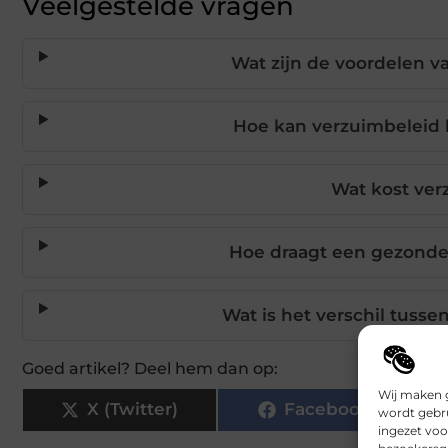
Veelgestelde vragen
Wat zijn de voordelen v
Hoe kan verzuimbeleid 
Wat kost ver
Hoe draagt een gezonde
Wat is het verschil tusse
Goed artikel? Deel hem dan op:
Wij maken g
X (Twitter)
Facebook
wordt gebru
ingezet voo