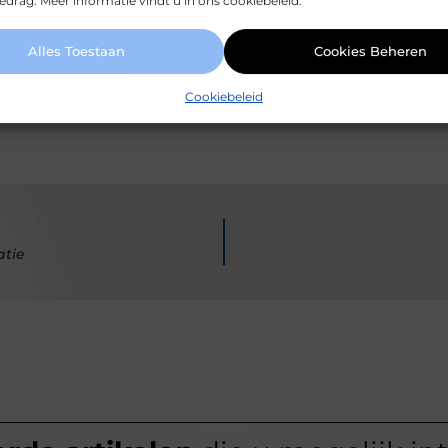
drag. Meer informatie vindt u in ons cookiebeleid.
Alles Toestaan
Cookies Beheren
 van mundamarketing.nl, dat zich richt op het zorgv
atie.
Cookiebeleid
atie