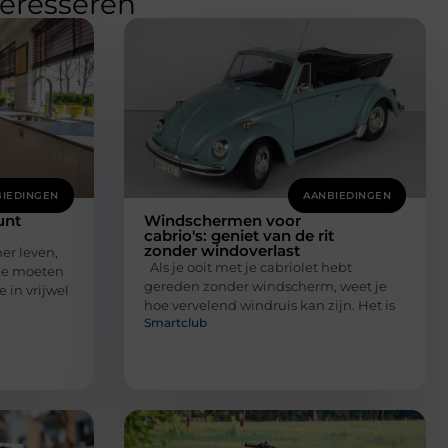
teresseren
IEDINGEN
AANBIEDINGEN
unt
Windschermen voor
cabrio's: geniet van de rit
zonder windoverlast
er leven,
Als je ooit met je cabriolet hebt
ze moeten
gereden zonder windscherm, weet je
 in vrijwel
hoe vervelend windruis kan zijn. Het is
Smartclub