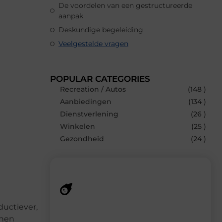
De voordelen van een gestructureerde
aanpak
Deskundige begeleiding
Veelgestelde vragen
POPULAR CATEGORIES
Recreation / Autos
(148 )
Aanbiedingen
(134 )
Dienstverlening
(26 )
Winkelen
(25 )
Gezondheid
(24 )
ductiever,
Recente berichten
enen