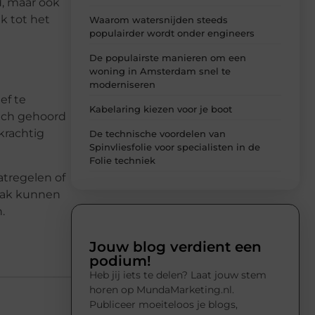
d, maar ook
k tot het
Waarom watersnijden steeds
populairder wordt onder engineers
De populairste manieren om een
woning in Amsterdam snel te
moderniseren
ef te
Kabelaring kiezen voor je boot
ich gehoord
krachtig
De technische voordelen van
Spinvliesfolie voor specialisten in de
Folie techniek
tregelen of
npak kunnen
.
Jouw blog verdient een
podium!
Heb jij iets te delen? Laat jouw stem
horen op MundaMarketing.nl.
Publiceer moeiteloos je blogs,