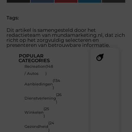
(Twitter)
Tags:
Dit artikel is samengesteld door het
redactieteam van mundamarketing.nl, dat zich
richt op het zorgvuldig selecteren en
presenteren van betrouwbare informatie.
POPULAR
CATEGORIES
Recreation
(148
Recente
/ Autos
)
berichten
(134
Laat
Aanbiedingen
)
je
inspireren
(26
Dienstverlening
door
)
de
(25
nieuwste
Winkelen
artikelen
)
van
(24
MundaMarketing.nl
Gezondheid
)
–