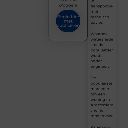
in
bloggen!
transportwielen
met
Begin hier
technisch
met
advies
publiceren
Waarom
watersnijden
steeds
populairder
wordt
onder
engineers
De
populairste
manieren
om een
woning in
Amsterdam
snel te
moderniseren
Kabelaring