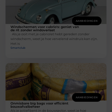
AANBIEDINGEN
Windschermen voor cabrio's: geniet van
de rit zonder windoverlast
Als je ooit met je cabriolet hebt gereden zonder
windscherm, weet je hoe vervelend windruis kan zijn.
Het is
Smartclub
AANBIEDINGEN
Onmisbare big bags voor efficiënt
bouwafvalbeheer
Als je actief bent in de bouwsector, weet je hoe