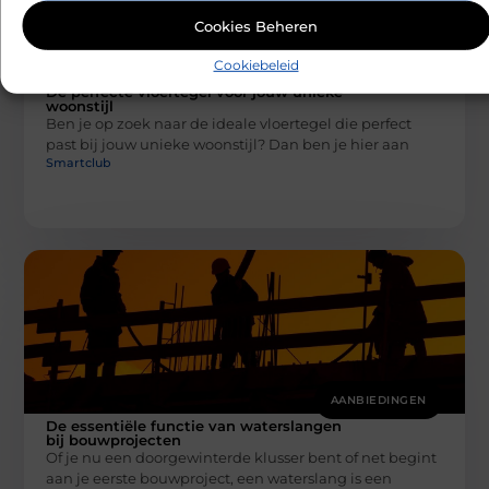
Cookies Beheren
Cookiebeleid
AANBIEDINGEN
De perfecte vloertegel voor jouw unieke
woonstijl
Ben je op zoek naar de ideale vloertegel die perfect
past bij jouw unieke woonstijl? Dan ben je hier aan
Smartclub
AANBIEDINGEN
De essentiële functie van waterslangen
bij bouwprojecten
Of je nu een doorgewinterde klusser bent of net begint
aan je eerste bouwproject, een waterslang is een