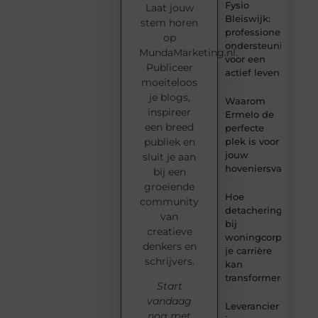
Fysio
Laat jouw
Bleiswijk:
stem horen
professionele
op
ondersteuning
MundaMarketing.nl.
voor een
Publiceer
actief leven
moeiteloos
je blogs,
Waarom
inspireer
Ermelo de
een breed
perfecte
plek is voor
publiek en
jouw
sluit je aan
hoveniersvaardigh
bij een
groeiende
Hoe
community
detachering
van
bij
creatieve
woningcorporaties
denkers en
je carrière
schrijvers.
kan
transformeren
Start
vandaag
Leverancier
nog met