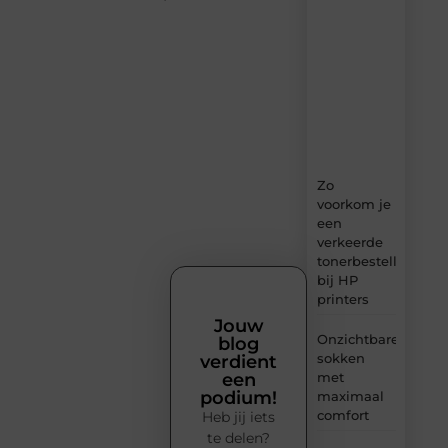
dagelijks
verse
content,
boordevol
ideeën,
tips
en
inzichten.
Zo
voorkom je
een
verkeerde
tonerbestelling
bij HP
printers
Jouw
Onzichtbare
blog
sokken
verdient
met
een
podium!
maximaal
comfort
Heb jij iets
te delen?