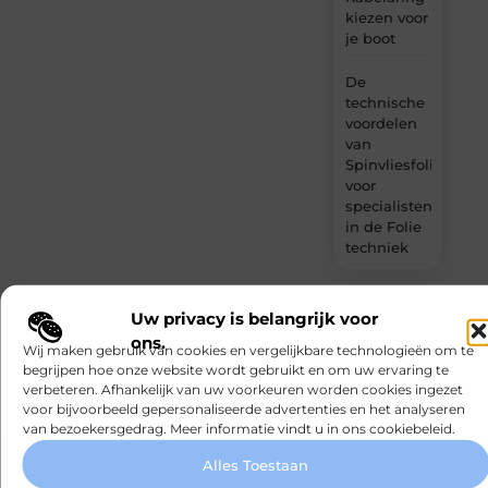
kiezen voor
je boot
De
technische
voordelen
van
Spinvliesfolie
voor
specialisten
in de Folie
techniek
Uw privacy is belangrijk voor
ons.
Wij maken gebruik van cookies en vergelijkbare technologieën om te
Gerelateerde artikelen
die u mogelijk
begrijpen hoe onze website wordt gebruikt en om uw ervaring te
verbeteren. Afhankelijk van uw voorkeuren worden cookies ingezet
interesseren
voor bijvoorbeeld gepersonaliseerde advertenties en het analyseren
van bezoekersgedrag. Meer informatie vindt u in ons cookiebeleid.
Alles Toestaan