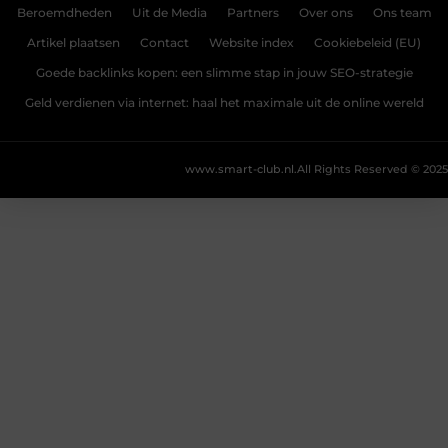
Beroemdheden
Uit de Media
Partners
Over ons
Ons team
Artikel plaatsen
Contact
Website index
Cookiebeleid (EU)
Goede backlinks kopen: een slimme stap in jouw SEO-strategie
Geld verdienen via internet: haal het maximale uit de online wereld
www.smart-club.nl.
All Rights Reserved © 2025