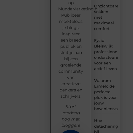
op
Onzichtbare
MundaMarketing.nl.
sokken
Publiceer
met
moeiteloos
maximaal
je blogs,
comfort
inspireer
een breed
Fysio
Bleiswijk:
publiek en
professionele
sluit je aan
ondersteuning
bij een
voor een
groeiende
actief leven
community
van
Waarom
creatieve
Ermelo de
denkers en
perfecte
schrijvers.
plek is voor
jouw
Start
hoveniersvaardigh
vandaag
nog met
Hoe
bloggen!
detachering
bij