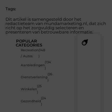
Tags:
Dit artikel is samengesteld door het
redactieteam van mundamarketing.nl, dat zich
richt op het zorgvuldig selecteren en
presenteren van betrouwbare informatie.
POPULAR
CATEGORIES
Recreation
(148
Recente
/ Autos
)
berichten
(134
Laat
Aanbiedingen
)
je
inspireren
(26
Dienstverlening
door
)
de
(25
nieuwste
Winkelen
artikelen
)
van
(24
MundaMarketing.nl
Gezondheid
)
–
dagelijks