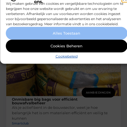
ons.
Wij maken gebruik van cookies en vergelijkbare technologieën om te
AANBIEDINGEN
begrijpen hoe onze website wordt gebruikt en om uw ervaring te
Windschermen voor cabrio's: geniet van
verbeteren. Afhankelijk van uw voorkeuren worden cookies ingezet
de rit zonder windoverlast
voor bijvoorbeeld gepersonaliseerde advertenties en het analyseren
Als je ooit met je cabriolet hebt gereden zonder
van bezoekersgedrag. Meer informatie vindt u in ons cookiebeleid.
windscherm, weet je hoe vervelend windruis kan zijn.
Het is
Alles Toestaan
Smartclub
Cookies Beheren
Cookiebeleid
AANBIEDINGEN
Onmisbare big bags voor efficiënt
bouwafvalbeheer
Als je actief bent in de bouwsector, weet je hoe
belangrijk het is om materialen efficiënt en veilig te
kunnen
Smartclub