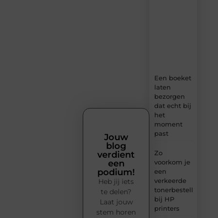
verse
content,
boordevol
ideeën,
tips
en
inzichten.
Een boeket
laten
bezorgen
dat echt bij
het
moment
past
Jouw
blog
Zo
verdient
voorkom je
een
podium!
een
verkeerde
Heb jij iets
tonerbestelling
te delen?
bij HP
Laat jouw
printers
stem horen