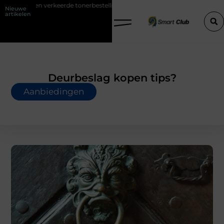
keerde tonerbestelling bij HP printers
Onzichtbare sokken met maxi
Nieuwe
artikelen
Deurbeslag kopen tips?
Aanbiedingen