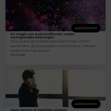
AANBIEDINGEN
De magie van podiumeffecten: creëer
onvergetelijke belevingen
Of je nu een groot feest organiseert of een intiem
evenement, de juiste podiumverlichting en -effecten
maken echt het verschil.
Smartclub
AANBIEDINGEN
Jouw partner in zakelijke ruimtes