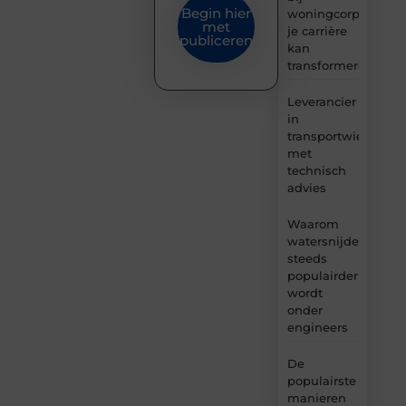
Begin hier
woningcorporaties
met
je carrière
publiceren
kan
transformeren
Leverancier
in
transportwielen
met
technisch
advies
Waarom
watersnijden
steeds
populairder
wordt
onder
engineers
De
populairste
manieren