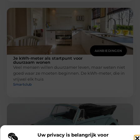
AANBIEDINGEN
Je kWh-meter als startpunt voor
duurzaam wonen
Veel mensen willen duurzamer leven, maar weten niet
goed waar ze moeten beginnen. De kWh-meter, die in
vrijwel elk huis
Smartclub
Uw privacy is belangrijk voor