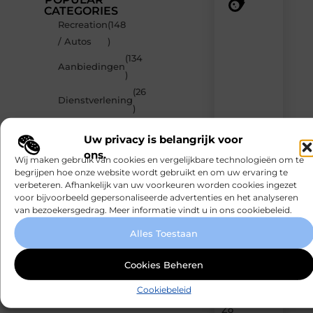
CATEGORIES
Recreation
(148
Recente
/ Autos
)
berichten
(134
Laat
Aanbiedingen
)
je
inspireren
(26
Dienstverlening
door
)
de
(25
nieuwste
Winkelen
Uw privacy is belangrijk voor
artikelen
)
van
ons.
(24
Wij maken gebruik van cookies en vergelijkbare technologieën om te
MundaMarketing.nl
Gezondheid
begrijpen hoe onze website wordt gebruikt en om uw ervaring te
)
–
verbeteren. Afhankelijk van uw voorkeuren worden cookies ingezet
dagelijks
voor bijvoorbeeld gepersonaliseerde advertenties en het analyseren
verse
van bezoekersgedrag. Meer informatie vindt u in ons cookiebeleid.
content,
boordevol
Alles Toestaan
ideeën,
tips
Cookies Beheren
en
inzichten.
Cookiebeleid
Zo