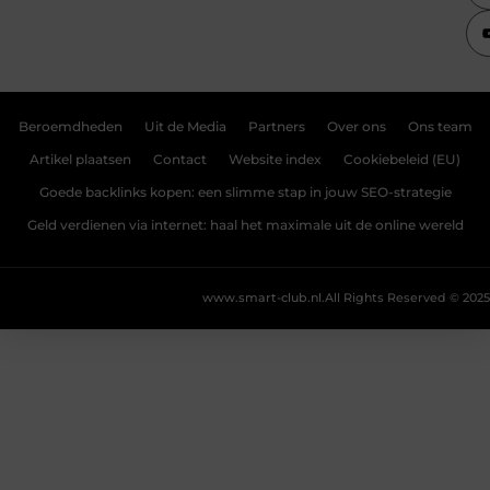
Beroemdheden
Uit de Media
Partners
Over ons
Ons team
Artikel plaatsen
Contact
Website index
Cookiebeleid (EU)
Goede backlinks kopen: een slimme stap in jouw SEO-strategie
Geld verdienen via internet: haal het maximale uit de online wereld
www.smart-club.nl.
All Rights Reserved © 2025