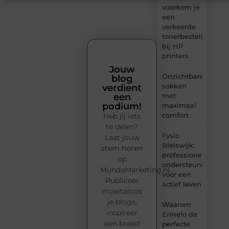
voorkom je
een
verkeerde
tonerbestelling
bij HP
printers
Jouw
Onzichtbare
blog
sokken
verdient
met
een
podium!
maximaal
comfort
Heb jij iets
te delen?
Fysio
Laat jouw
Bleiswijk:
stem horen
professionele
op
ondersteuning
MundaMarketing.nl.
voor een
Publiceer
actief leven
moeiteloos
je blogs,
Waarom
inspireer
Ermelo de
een breed
perfecte