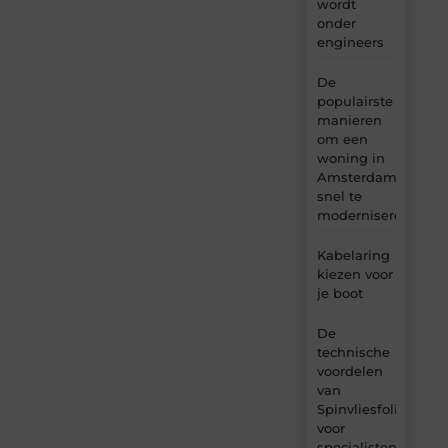
wordt
onder
engineers
De
populairste
manieren
om een
woning in
Amsterdam
snel te
moderniseren
Kabelaring
kiezen voor
je boot
De
technische
voordelen
van
Spinvliesfolie
voor
specialisten