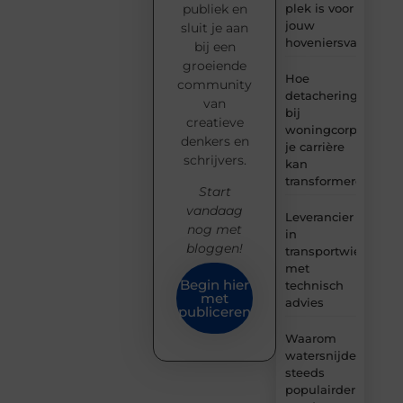
plek is voor
publiek en
jouw
sluit je aan
hoveniersvaardigh
bij een
groeiende
Hoe
community
detachering
van
bij
creatieve
woningcorporaties
denkers en
je carrière
schrijvers.
kan
transformeren
Start
vandaag
Leverancier
nog met
in
bloggen!
transportwielen
met
Begin hier
technisch
met
advies
publiceren
Waarom
watersnijden
steeds
populairder